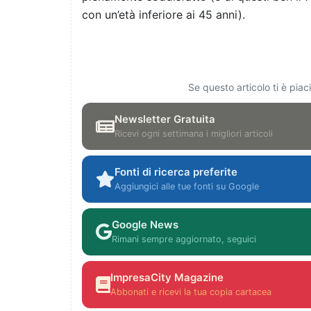
con un’età inferiore ai 45 anni).
Se questo articolo ti è pia
Newsletter Gratuita
Ricevi ogni settimana i migliori articoli
Fonti di ricerca preferite
Aggiungici alle tue fonti su Google
Google News
Rimani sempre aggiornato, seguici
ImpresaCity Magazine
Abbonati e ricevi la tua copia cartacea