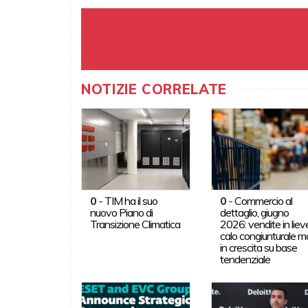
NOTIZIE CORRELATE
0
-
TIM ha il suo
0
-
Commercio al
nuovo Piano di
dettaglio, giugno
Transizione Climatica
2026: vendite in liev
calo congiunturale m
in crescita su base
tendenziale