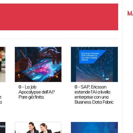
M
0
-
La Job
0
-
SAP, Ericsson
Apocalypse dell'AI?
estende l'AI a livello
e
Pare già finita.
enterprise con una
a
Business Data Fabric