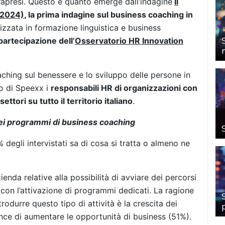
trapresi. Questo è quanto emerge dall’indagine
Il
(2024)
, la prima indagine sul business coaching in
lizzata in formazione linguistica e business
partecipazione dell’
Osservatorio HR Innovation
aching sul benessere e lo sviluppo delle persone in
o di Speexx i
responsabili HR di organizzazioni con
tori su tutto il territorio italiano
.
dei programmi di business coaching
 degli intervistati sa di cosa si tratta o almeno ne
zienda relative alla possibilità di avviare dei percorsi
con l’attivazione di programmi dedicati. La ragione
rodurre questo tipo di attività è la crescita dei
ance di aumentare le opportunità di business (51%).