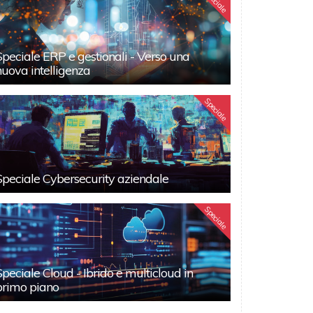
Speciale
Speciale ERP e gestionali - Verso una
nuova intelligenza
Speciale
Speciale Cybersecurity aziendale
Speciale
Speciale Cloud - Ibrido e multicloud in
primo piano