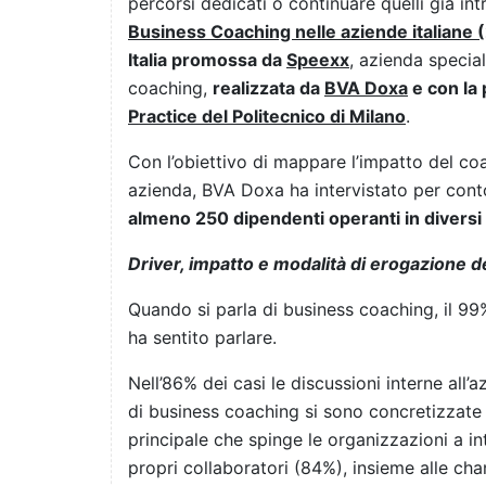
percorsi dedicati o continuare quelli già in
Business Coaching nelle aziende italiane 
Italia promossa da
Speexx
, azienda specia
coaching,
realizzata da
BVA Doxa
e con la 
Practice del Politecnico di Milano
.
Con l’obiettivo di mappare l’impatto del co
azienda, BVA Doxa ha intervistato per cont
almeno 250 dipendenti operanti in diversi set
Driver, impatto e modalità di erogazione 
Quando si parla di business coaching, il 99%
ha sentito parlare.
Nell’86% dei casi le discussioni interne all’a
di business coaching si sono concretizzate 
principale che spinge le organizzazioni a int
propri collaboratori (84%), insieme alle ch