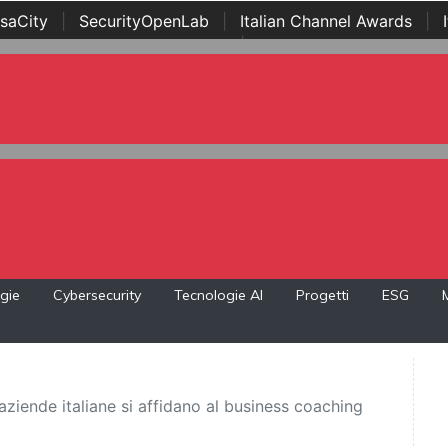
saCity
|
SecurityOpenLab
|
Italian Channel Awards
|
Awards
|
...
gie
Cybersecurity
Tecnologie AI
Progetti
ESG
iende italiane si affidano al business coaching