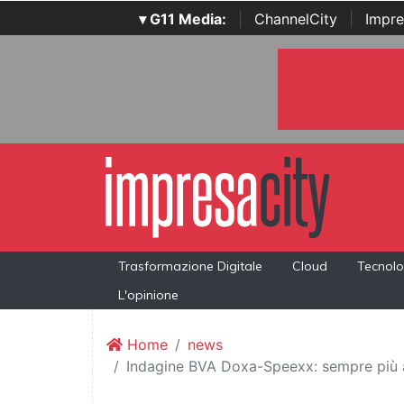
▾ G11 Media:
|
ChannelCity
|
Impre
Trasformazione Digitale
Cloud
Tecnolo
L'opinione
Home
news
Indagine BVA Doxa-Speexx: sempre più az