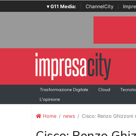
▾ G11 Media:
|
ChannelCity
|
Impre
Trasformazione Digitale
Cloud
Tecnolo
L'opinione
Home
news
Cisco: Renzo Ghizzoni n
Cisco: Renzo Ghi