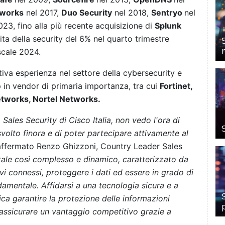
tworks
nel 2017,
Duo Security
nel 2018,
Sentryo
nel
23, fino alla più recente acquisizione di
Splunk
ta della security del 6% nel quarto trimestre
scale 2024.
tiva esperienza nel settore della cybersecurity e
ip in vendor di primaria importanza, tra cui
Fortinet,
etworks, Nortel Networks.
Sales Security di Cisco Italia, non vedo l'ora di
svolto finora e di poter partecipare attivamente al
 affermato Renzo Ghizzoni, Country
Leader Sales
itale così complesso e dinamico, caratterizzato da
vi connessi, proteggere i dati ed essere in grado di
amentale. Affidarsi a una tecnologia sicura e a
ica garantire la protezione delle informazioni
 e assicurare un vantaggio competitivo grazie a