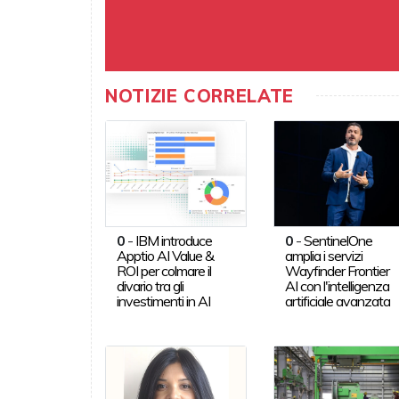
NOTIZIE CORRELATE
0
-
IBM introduce
0
-
SentinelOne
Apptio AI Value &
amplia i servizi
ROI per colmare il
Wayfinder Frontier
divario tra gli
AI con l'intelligenza
investimenti in AI
artificiale avanzata