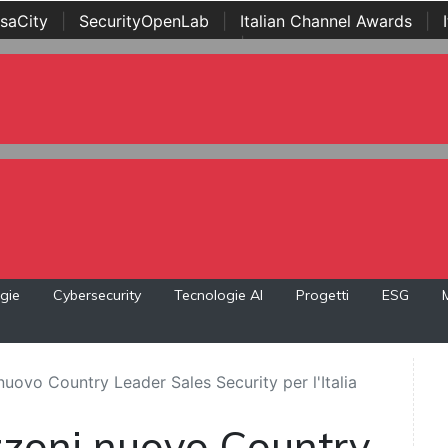
saCity
|
SecurityOpenLab
|
Italian Channel Awards
|
Awards
|
...
gie
Cybersecurity
Tecnologie AI
Progetti
ESG
uovo Country Leader Sales Security per l'Italia
zzoni nuovo Country