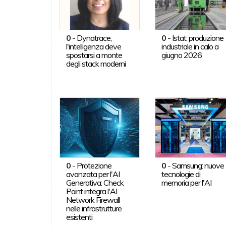
0
-
Dynatrace,
0
-
Istat: produzione
l'intelligenza deve
industriale in calo a
spostarsi a monte
giugno 2026
degli stack moderni
0
-
Protezione
0
-
Samsung: nuove
avanzata per l'AI
tecnologie di
Generativa: Check
memoria per l'AI
Point integra l'AI
Network Firewall
nelle infrastrutture
esistenti