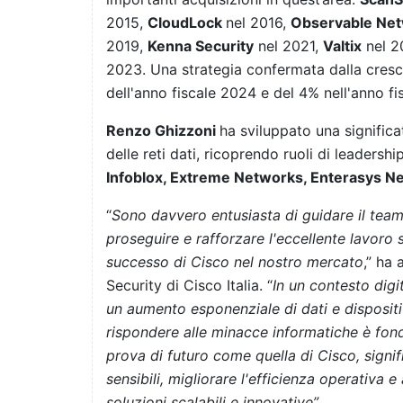
2015,
CloudLock
nel 2016,
Observable Ne
2019,
Kenna Security
nel 2021,
Valtix
nel 20
2023. Una strategia confermata dalla cresci
dell'anno fiscale 2024 e del 4% nell'anno fi
Renzo Ghizzoni
ha sviluppato una significa
delle reti dati, ricoprendo ruoli di leadersh
Infoblox, Extreme Networks, Enterasys N
“
Sono davvero entusiasta di guidare il team 
proseguire e rafforzare l'eccellente lavoro 
successo di Cisco nel nostro mercato
,” ha
Security di Cisco Italia. “
In un contesto dig
un aumento esponenziale di dati e dispositi
rispondere alle minacce informatiche è fond
prova di futuro come quella di Cisco, signif
sensibili, migliorare l'efficienza operativa
soluzioni scalabili e innovative”
.