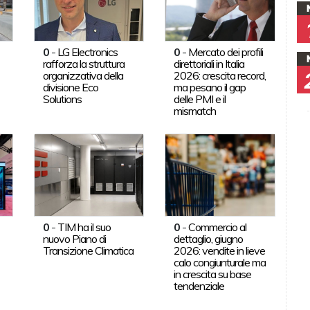
0
-
LG Electronics
0
-
Mercato dei profili
rafforza la struttura
direttoriali in Italia
organizzativa della
2026: crescita record,
divisione Eco
ma pesano il gap
Solutions
delle PMI e il
mismatch
0
-
TIM ha il suo
0
-
Commercio al
nuovo Piano di
dettaglio, giugno
Transizione Climatica
2026: vendite in lieve
calo congiunturale ma
in crescita su base
tendenziale