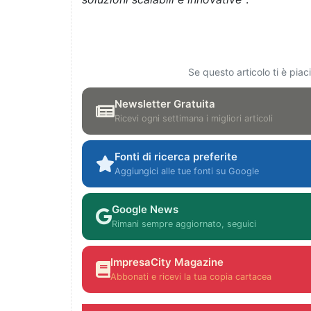
Se questo articolo ti è pia
Newsletter Gratuita
Ricevi ogni settimana i migliori articoli
Fonti di ricerca preferite
Aggiungici alle tue fonti su Google
Google News
Rimani sempre aggiornato, seguici
ImpresaCity Magazine
Abbonati e ricevi la tua copia cartacea