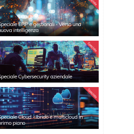
Speciale
Speciale ERP e gestionali - Verso una
nuova intelligenza
Speciale
Speciale Cybersecurity aziendale
Speciale
Speciale Cloud - Ibrido e multicloud in
primo piano