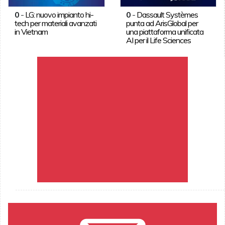
0
-
LG: nuovo impianto hi-
0
-
Dassault Systèmes
tech per materiali avanzati
punta ad ArisGlobal per
in Vietnam
una piattaforma unificata
AI per il Life Sciences