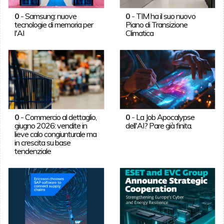
0
-
Samsung: nuove
0
-
TIM ha il suo nuovo
tecnologie di memoria per
Piano di Transizione
l'AI
Climatica
0
-
Commercio al dettaglio,
0
-
La Job Apocalypse
giugno 2026: vendite in
dell'AI? Pare già finita.
lieve calo congiunturale ma
in crescita su base
tendenziale