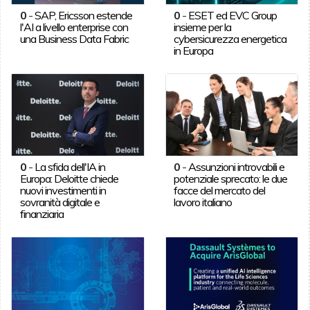
0
-
SAP, Ericsson estende
0
-
ESET ed EVC Group
l'AI a livello enterprise con
insieme per la
una Business Data Fabric
cybersicurezza energetica
in Europa
0
-
La sfida dell'IA in
0
-
Assunzioni introvabili e
Europa: Deloitte chiede
potenziale sprecato: le due
nuovi investimenti in
facce del mercato del
sovranità digitale e
lavoro italiano
finanziaria