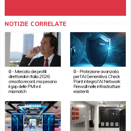
NOTIZIE CORRELATE
0
-
Mercato dei profili
0
-
Protezione avanzata
direttoriali in Italia 2026:
per l'AI Generativa: Check
crescita record, ma pesano
Point integra l'AI Network
il gap delle PMI e il
Firewall nelle infrastrutture
mismatch
esistenti