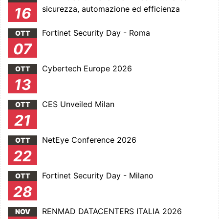
sicurezza, automazione ed efficienza
16
Fortinet Security Day - Roma
OTT
07
Cybertech Europe 2026
OTT
13
CES Unveiled Milan
OTT
21
NetEye Conference 2026
OTT
22
Fortinet Security Day - Milano
OTT
28
RENMAD DATACENTERS ITALIA 2026
NOV