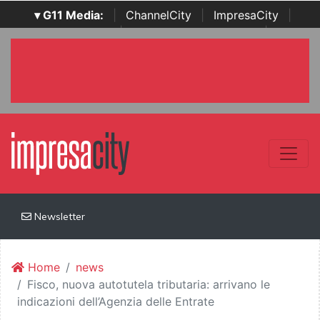
▾ G11 Media:
|
ChannelCity
|
ImpresaCity
|
SecurityOpenLab
|
Italian Channel Awards
|
Italian
Project Awards
|
Italian Security Awards
|
...
Newsletter
Home
news
Fisco, nuova autotutela tributaria: arrivano le
indicazioni dell’Agenzia delle Entrate