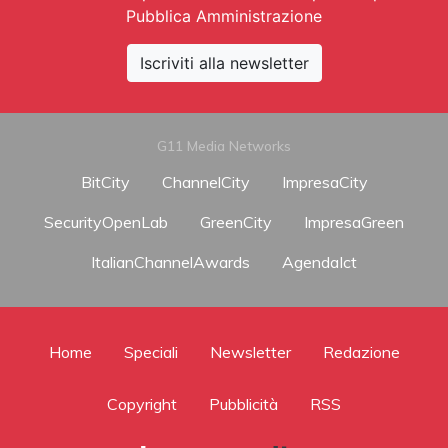
Pubblica Amministrazione
Iscriviti alla newsletter
G11 Media Networks
BitCity
ChannelCity
ImpresaCity
SecurityOpenLab
GreenCity
ImpresaGreen
ItalianChannelAwards
AgendaIct
Home
Speciali
Newsletter
Redazione
Copyright
Pubblicità
RSS