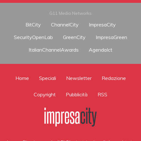
G11 Media Networks
BitCity
ChannelCity
ImpresaCity
SecurityOpenLab
GreenCity
ImpresaGreen
ItalianChannelAwards
AgendaIct
Home
Speciali
Newsletter
Redazione
Copyright
Pubblicità
RSS