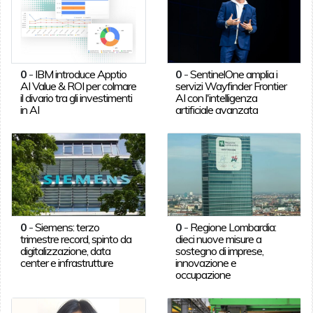
0
-
IBM introduce Apptio
0
-
SentinelOne amplia i
AI Value & ROI per colmare
servizi Wayfinder Frontier
il divario tra gli investimenti
AI con l'intelligenza
in AI
artificiale avanzata
0
-
Siemens: terzo
0
-
Regione Lombardia:
trimestre record, spinto da
dieci nuove misure a
digitalizzazione, data
sostegno di imprese,
center e infrastrutture
innovazione e
occupazione