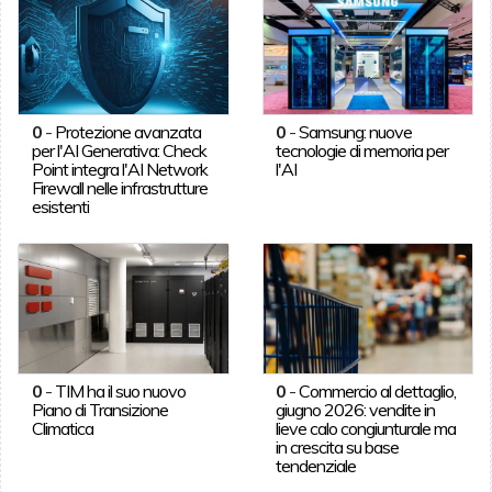
0
-
Protezione avanzata
0
-
Samsung: nuove
per l'AI Generativa: Check
tecnologie di memoria per
Point integra l'AI Network
l'AI
Firewall nelle infrastrutture
esistenti
0
-
TIM ha il suo nuovo
0
-
Commercio al dettaglio,
Piano di Transizione
giugno 2026: vendite in
Climatica
lieve calo congiunturale ma
in crescita su base
tendenziale