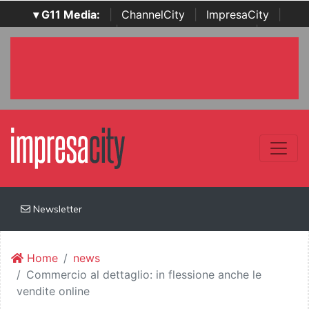
▾ G11 Media:
|
ChannelCity
|
ImpresaCity
|
SecurityOpenLab
|
Italian Channel Awards
|
Italian
Project Awards
|
Italian Security Awards
|
...
Newsletter
Home
news
Commercio al dettaglio: in flessione anche le
vendite online