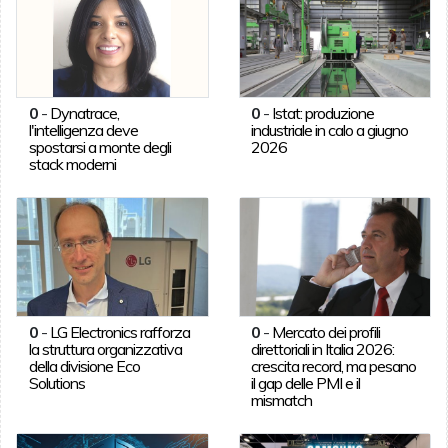
0
-
Dynatrace,
0
-
Istat: produzione
l'intelligenza deve
industriale in calo a giugno
spostarsi a monte degli
2026
stack moderni
0
-
LG Electronics rafforza
0
-
Mercato dei profili
la struttura organizzativa
direttoriali in Italia 2026:
della divisione Eco
crescita record, ma pesano
Solutions
il gap delle PMI e il
mismatch