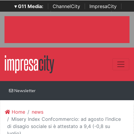
▾ G11 Media:
|
ChannelCity
|
ImpresaCity
|
SecurityOpenLab
|
Italian Channel Awards
|
Italian
Project Awards
|
Italian Security Awards
|
...
Newsletter
Home
news
Misery Index Confcommercio: ad agosto l’indice
di disagio sociale si è attestato a 9,4 (-0,8 su
luglio)