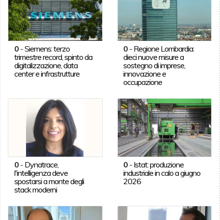
0
-
Siemens: terzo
0
-
Regione Lombardia:
trimestre record, spinto da
dieci nuove misure a
digitalizzazione, data
sostegno di imprese,
center e infrastrutture
innovazione e
occupazione
0
-
Dynatrace,
0
-
Istat: produzione
l'intelligenza deve
industriale in calo a giugno
spostarsi a monte degli
2026
stack moderni