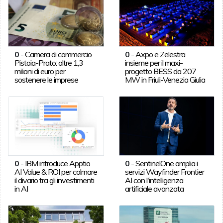
0
-
Camera di commercio
0
-
Axpo e Zelestra
Pistoia-Prato: oltre 1,3
insieme per il maxi-
milioni di euro per
progetto BESS da 207
sostenere le imprese
MW in Friuli-Venezia Giulia
0
-
IBM introduce Apptio
0
-
SentinelOne amplia i
AI Value & ROI per colmare
servizi Wayfinder Frontier
il divario tra gli investimenti
AI con l'intelligenza
in AI
artificiale avanzata