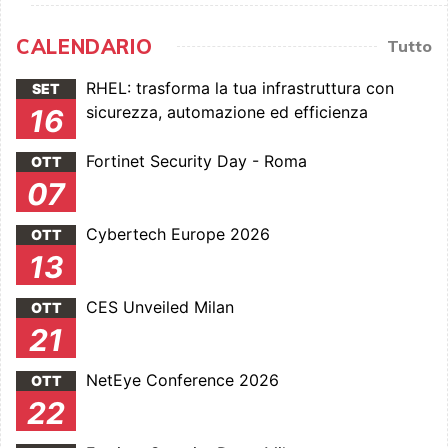
CALENDARIO
Tutto
RHEL: trasforma la tua infrastruttura con
SET
sicurezza, automazione ed efficienza
16
Fortinet Security Day - Roma
OTT
07
Cybertech Europe 2026
OTT
13
CES Unveiled Milan
OTT
21
NetEye Conference 2026
OTT
22