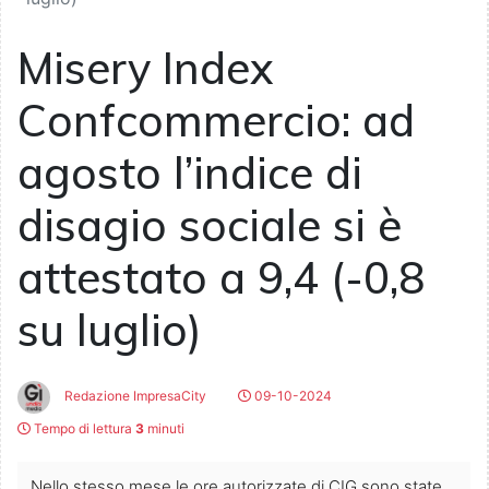
Misery Index
Confcommercio: ad
agosto l’indice di
disagio sociale si è
attestato a 9,4 (-0,8
su luglio)
Redazione ImpresaCity
09-10-2024
Tempo di lettura
3
minuti
Nello stesso mese le ore autorizzate di CIG sono state