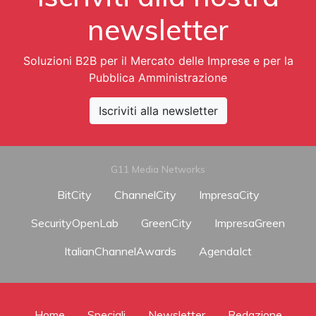
newsletter
Soluzioni B2B per il Mercato delle Imprese e per la
Pubblica Amministrazione
Iscriviti alla newsletter
G11 Media Networks
BitCity
ChannelCity
ImpresaCity
SecurityOpenLab
GreenCity
ImpresaGreen
ItalianChannelAwards
AgendaIct
Home
Speciali
Newsletter
Redazione