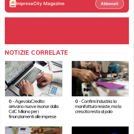
ImpresaCity Magazine
Abbonati
NOTIZIE CORRELATE
0
-
AgevolaCredito:
0
-
Confimi Industria: la
arrivano nuove risorse dalla
manifattura resiste, ma la
CdC Milano per i
crescita resta al palo
finanziamenti alle imprese