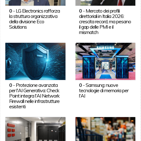
0
-
LG Electronics rafforza
0
-
Mercato dei profili
la struttura organizzativa
direttoriali in Italia 2026:
della divisione Eco
crescita record, ma pesano
Solutions
il gap delle PMI e il
mismatch
0
-
Protezione avanzata
0
-
Samsung: nuove
per l'AI Generativa: Check
tecnologie di memoria per
Point integra l'AI Network
l'AI
Firewall nelle infrastrutture
esistenti