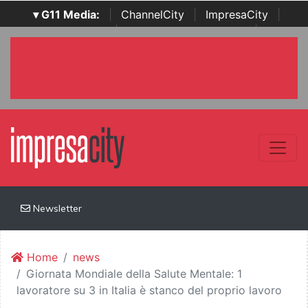
▾ G11 Media:
|
ChannelCity
|
ImpresaCity
|
SecurityOpenLab
|
Italian Channel Awards
|
Italian
Project Awards
|
Italian Security Awards
|
...
Newsletter
Home
news
Giornata Mondiale della Salute Mentale: 1
lavoratore su 3 in Italia è stanco del proprio lavoro