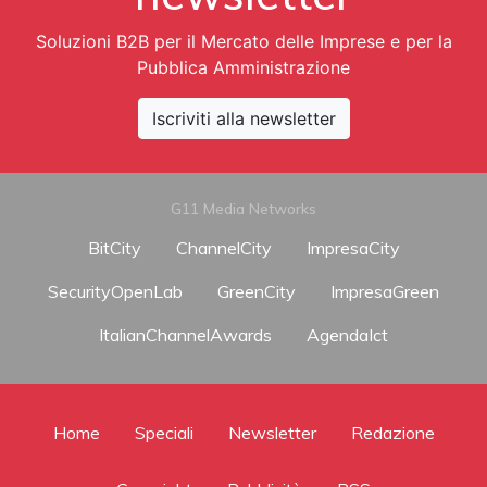
Soluzioni B2B per il Mercato delle Imprese e per la
Pubblica Amministrazione
Iscriviti alla newsletter
G11 Media Networks
BitCity
ChannelCity
ImpresaCity
SecurityOpenLab
GreenCity
ImpresaGreen
ItalianChannelAwards
AgendaIct
Home
Speciali
Newsletter
Redazione