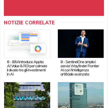
NOTIZIE CORRELATE
0
-
IBM introduce Apptio
0
-
SentinelOne amplia i
AI Value & ROI per colmare
servizi Wayfinder Frontier
il divario tra gli investimenti
AI con l'intelligenza
in AI
artificiale avanzata