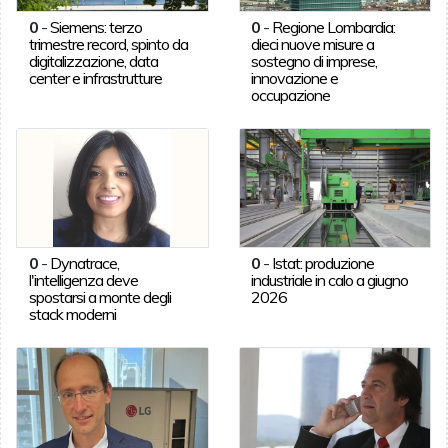
0
-
Siemens: terzo
0
-
Regione Lombardia:
trimestre record, spinto da
dieci nuove misure a
digitalizzazione, data
sostegno di imprese,
center e infrastrutture
innovazione e
occupazione
0
-
Dynatrace,
0
-
Istat: produzione
l'intelligenza deve
industriale in calo a giugno
spostarsi a monte degli
2026
stack moderni