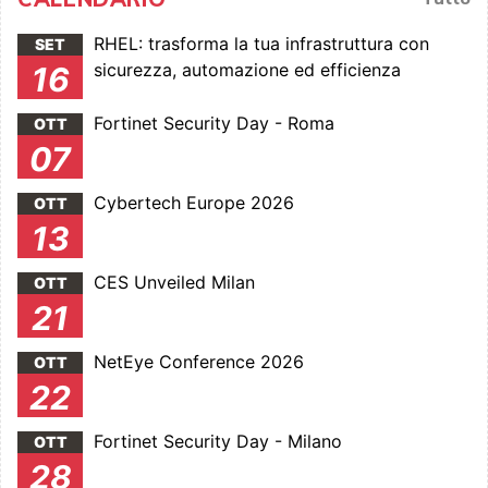
RHEL: trasforma la tua infrastruttura con
SET
sicurezza, automazione ed efficienza
16
Fortinet Security Day - Roma
OTT
07
Cybertech Europe 2026
OTT
13
CES Unveiled Milan
OTT
21
NetEye Conference 2026
OTT
22
Fortinet Security Day - Milano
OTT
28