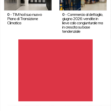
0
-
TIM ha il suo nuovo
0
-
Commercio al dettaglio,
Piano di Transizione
giugno 2026: vendite in
Climatica
lieve calo congiunturale ma
in crescita su base
tendenziale