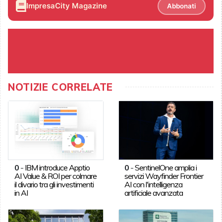
ImpresaCity Magazine
Abbonati
NOTIZIE CORRELATE
0
-
IBM introduce Apptio
0
-
SentinelOne amplia i
AI Value & ROI per colmare
servizi Wayfinder Frontier
il divario tra gli investimenti
AI con l'intelligenza
in AI
artificiale avanzata