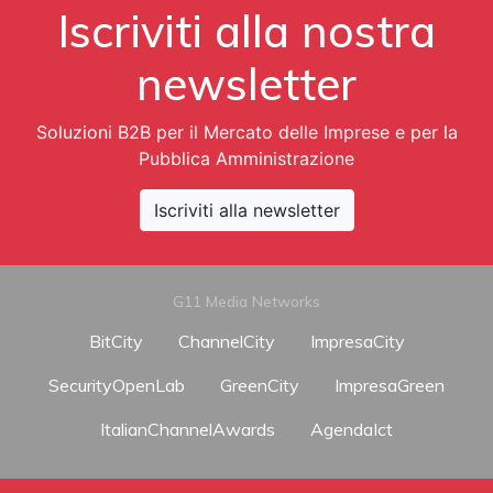
Iscriviti alla nostra
newsletter
Soluzioni B2B per il Mercato delle Imprese e per la
Pubblica Amministrazione
Iscriviti alla newsletter
G11 Media Networks
BitCity
ChannelCity
ImpresaCity
SecurityOpenLab
GreenCity
ImpresaGreen
ItalianChannelAwards
AgendaIct