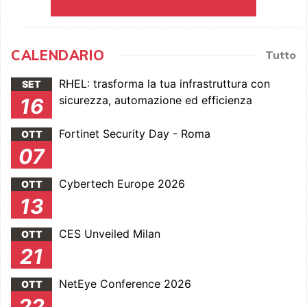
CALENDARIO
Tutto
RHEL: trasforma la tua infrastruttura con
SET
sicurezza, automazione ed efficienza
16
Fortinet Security Day - Roma
OTT
07
Cybertech Europe 2026
OTT
13
CES Unveiled Milan
OTT
21
NetEye Conference 2026
OTT
22