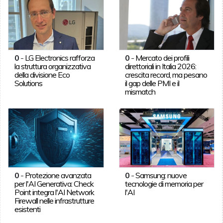
0
-
LG Electronics rafforza
0
-
Mercato dei profili
la struttura organizzativa
direttoriali in Italia 2026:
della divisione Eco
crescita record, ma pesano
Solutions
il gap delle PMI e il
mismatch
0
-
Protezione avanzata
0
-
Samsung: nuove
per l'AI Generativa: Check
tecnologie di memoria per
Point integra l'AI Network
l'AI
Firewall nelle infrastrutture
esistenti