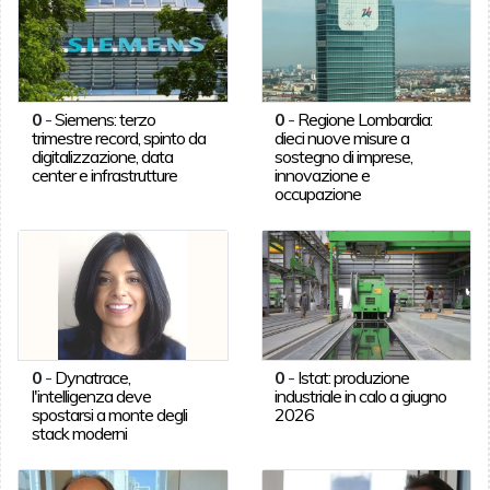
0
-
Siemens: terzo
0
-
Regione Lombardia:
trimestre record, spinto da
dieci nuove misure a
digitalizzazione, data
sostegno di imprese,
center e infrastrutture
innovazione e
occupazione
0
-
Dynatrace,
0
-
Istat: produzione
l'intelligenza deve
industriale in calo a giugno
spostarsi a monte degli
2026
stack moderni