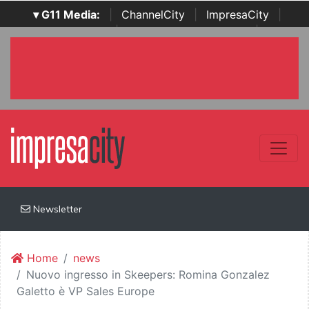
▾ G11 Media:
|
ChannelCity
|
ImpresaCity
|
SecurityOpenLab
|
Italian Channel Awards
|
Italian
Project Awards
|
Italian Security Awards
|
...
Newsletter
Home
news
Nuovo ingresso in Skeepers: Romina Gonzalez
Galetto è VP Sales Europe