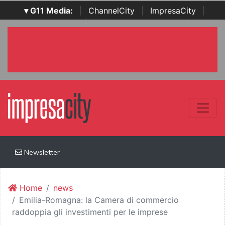
▾ G11 Media:
|
ChannelCity
|
ImpresaCity
|
SecurityOpenLab
|
Italian Channel Awards
|
Italian
Project Awards
|
Italian Security Awards
|
...
Newsletter
Home
news
Emilia-Romagna: la Camera di commercio
raddoppia gli investimenti per le imprese