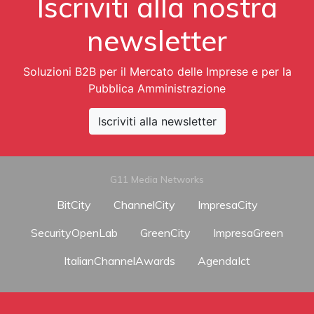
Iscriviti alla nostra
newsletter
Soluzioni B2B per il Mercato delle Imprese e per la
Pubblica Amministrazione
Iscriviti alla newsletter
G11 Media Networks
BitCity
ChannelCity
ImpresaCity
SecurityOpenLab
GreenCity
ImpresaGreen
ItalianChannelAwards
AgendaIct