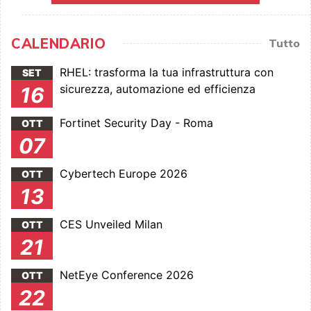
CALENDARIO
Tutto
RHEL: trasforma la tua infrastruttura con
SET
sicurezza, automazione ed efficienza
16
Fortinet Security Day - Roma
OTT
07
Cybertech Europe 2026
OTT
13
CES Unveiled Milan
OTT
21
NetEye Conference 2026
OTT
22