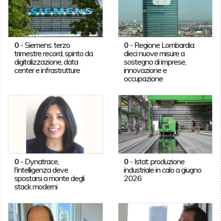
0
-
Siemens: terzo
0
-
Regione Lombardia:
trimestre record, spinto da
dieci nuove misure a
digitalizzazione, data
sostegno di imprese,
center e infrastrutture
innovazione e
occupazione
0
-
Dynatrace,
0
-
Istat: produzione
l'intelligenza deve
industriale in calo a giugno
spostarsi a monte degli
2026
stack moderni