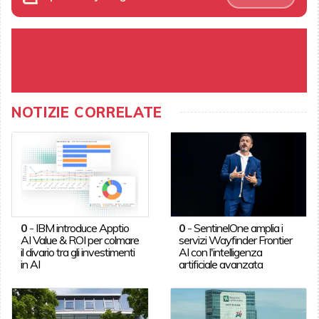
NOTIZIE CORRELATE
0
-
IBM introduce Apptio
0
-
SentinelOne amplia i
AI Value & ROI per colmare
servizi Wayfinder Frontier
il divario tra gli investimenti
AI con l'intelligenza
in AI
artificiale avanzata