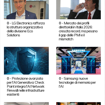
0
-
LG Electronics rafforza
0
-
Mercato dei profili
la struttura organizzativa
direttoriali in Italia 2026:
della divisione Eco
crescita record, ma pesano
Solutions
il gap delle PMI e il
mismatch
0
-
Protezione avanzata
0
-
Samsung: nuove
per l'AI Generativa: Check
tecnologie di memoria per
Point integra l'AI Network
l'AI
Firewall nelle infrastrutture
esistenti