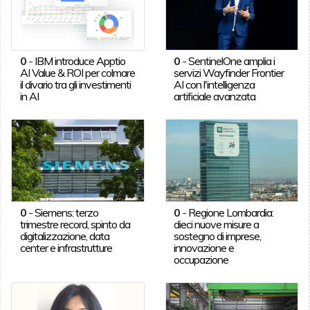
0
-
IBM introduce Apptio
0
-
SentinelOne amplia i
AI Value & ROI per colmare
servizi Wayfinder Frontier
il divario tra gli investimenti
AI con l'intelligenza
in AI
artificiale avanzata
0
-
Siemens: terzo
0
-
Regione Lombardia:
trimestre record, spinto da
dieci nuove misure a
digitalizzazione, data
sostegno di imprese,
center e infrastrutture
innovazione e
occupazione