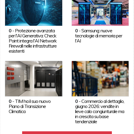
0
-
Protezione avanzata
0
-
Samsung: nuove
per l'AI Generativa: Check
tecnologie di memoria per
Point integra l'AI Network
l'AI
Firewall nelle infrastrutture
esistenti
0
-
TIM ha il suo nuovo
0
-
Commercio al dettaglio,
Piano di Transizione
giugno 2026: vendite in
Climatica
lieve calo congiunturale ma
in crescita su base
tendenziale