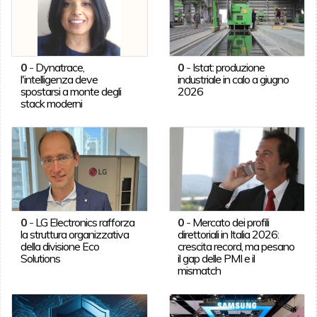
0
-
Dynatrace,
0
-
Istat: produzione
l'intelligenza deve
industriale in calo a giugno
spostarsi a monte degli
2026
stack moderni
0
-
LG Electronics rafforza
0
-
Mercato dei profili
la struttura organizzativa
direttoriali in Italia 2026:
della divisione Eco
crescita record, ma pesano
Solutions
il gap delle PMI e il
mismatch