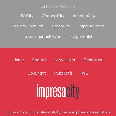
G11 Media Networks
BitCity
ChannelCity
ImpresaCity
SecurityOpenLab
GreenCity
ImpresaGreen
ItalianChannelAwards
AgendaIct
Home
Speciali
Newsletter
Redazione
Copyright
Pubblicità
RSS
ImpresaCity e' un canale di BitCity, testata giornalistica registrata