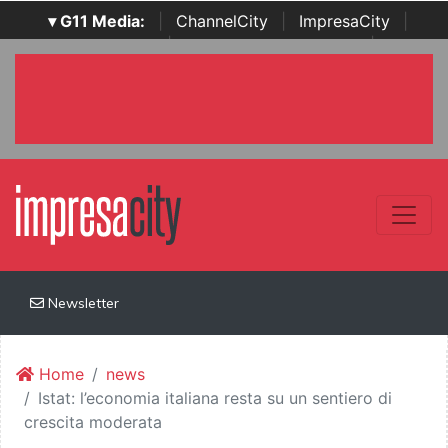
▾ G11 Media:
|
ChannelCity
|
ImpresaCity
|
SecurityOpenLab
|
Italian Channel Awards
|
Italian
Project Awards
|
Italian Security Awards
|
...
Newsletter
Home
news
Istat: l’economia italiana resta su un sentiero di
crescita moderata