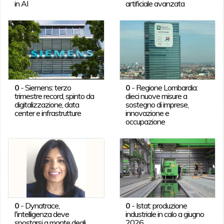
in AI
artificiale avanzata
0
-
Siemens: terzo
0
-
Regione Lombardia:
trimestre record, spinto da
dieci nuove misure a
digitalizzazione, data
sostegno di imprese,
center e infrastrutture
innovazione e
occupazione
0
-
Dynatrace,
0
-
Istat: produzione
l'intelligenza deve
industriale in calo a giugno
spostarsi a monte degli
2026