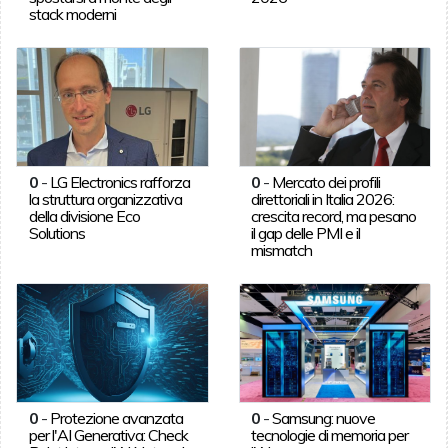
stack moderni
0
-
LG Electronics rafforza
0
-
Mercato dei profili
la struttura organizzativa
direttoriali in Italia 2026:
della divisione Eco
crescita record, ma pesano
Solutions
il gap delle PMI e il
mismatch
0
-
Protezione avanzata
0
-
Samsung: nuove
per l'AI Generativa: Check
tecnologie di memoria per