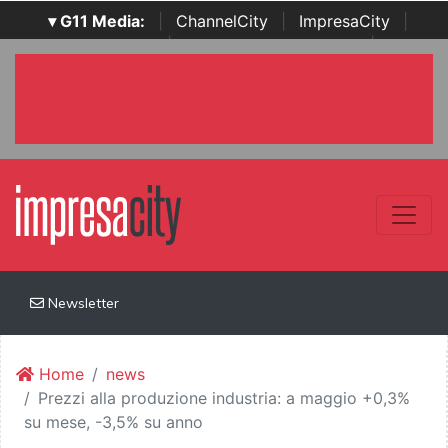
▾ G11 Media:
|
ChannelCity
|
ImpresaCity
|
SecurityOpenLab
|
Italian Channel Awards
|
Italian
Project Awards
|
Italian Security Awards
|
...
Newsletter
Home
news
Prezzi alla produzione industria: a maggio +0,3%
su mese, -3,5% su anno