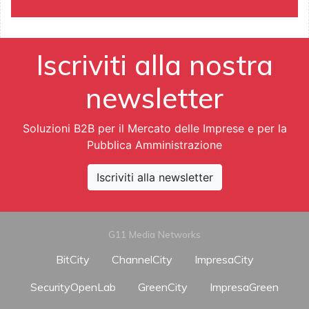
Iscriviti alla nostra
newsletter
Soluzioni B2B per il Mercato delle Imprese e per la
Pubblica Amministrazione
Iscriviti alla newsletter
G11 Media Networks
BitCity
ChannelCity
ImpresaCity
SecurityOpenLab
GreenCity
ImpresaGreen