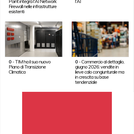
Point integra l'AI Network
l'AI
Firewall nelle infrastrutture
esistenti
0
-
TIM ha il suo nuovo
0
-
Commercio al dettaglio,
Piano di Transizione
giugno 2026: vendite in
Climatica
lieve calo congiunturale ma
in crescita su base
tendenziale