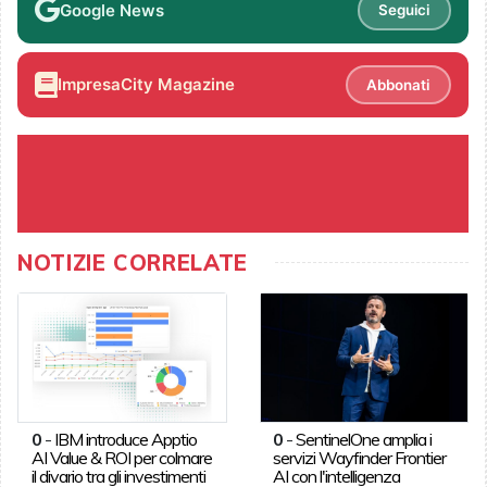
Google News
Seguici
ImpresaCity Magazine
Abbonati
NOTIZIE CORRELATE
0
-
IBM introduce Apptio
0
-
SentinelOne amplia i
AI Value & ROI per colmare
servizi Wayfinder Frontier
il divario tra gli investimenti
AI con l'intelligenza