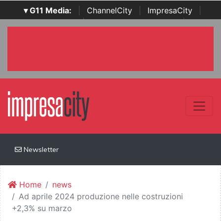
▾ G11 Media:
|
ChannelCity
|
ImpresaCity
|
SecurityOpenLab
|
Italian Channel Awards
|
Italian
Project Awards
|
Italian Security Awards
|
...
Newsletter
Home
news
Ad aprile 2024 produzione nelle costruzioni
+2,3% su marzo