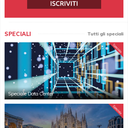
SPECIALI
Tutti gli speciali
Speciale
Speciale Data Center
Speciale