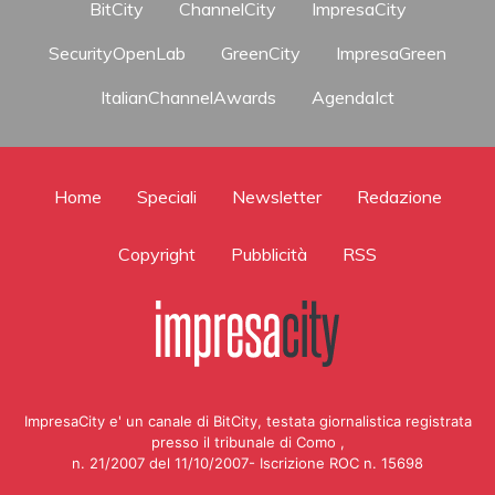
BitCity
ChannelCity
ImpresaCity
SecurityOpenLab
GreenCity
ImpresaGreen
ItalianChannelAwards
AgendaIct
Home
Speciali
Newsletter
Redazione
Copyright
Pubblicità
RSS
ImpresaCity e' un canale di BitCity, testata giornalistica registrata
presso il tribunale di Como ,
n. 21/2007 del 11/10/2007- Iscrizione ROC n. 15698