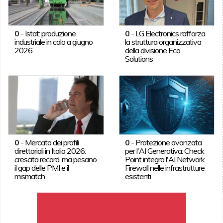
0
-
Istat: produzione
0
-
LG Electronics rafforza
industriale in calo a giugno
la struttura organizzativa
2026
della divisione Eco
Solutions
0
-
Mercato dei profili
0
-
Protezione avanzata
direttoriali in Italia 2026:
per l'AI Generativa: Check
crescita record, ma pesano
Point integra l'AI Network
il gap delle PMI e il
Firewall nelle infrastrutture
mismatch
esistenti