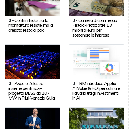
0
-
Confimi Industria: la
0
-
Camera di commercio
manifattura resiste, ma la
Pistoia-Prato: oltre 1,3
crescita resta al palo
milioni di euro per
sostenere le imprese
0
-
Axpo e Zelestra
0
-
IBM introduce Apptio
insieme per il maxi-
AI Value & ROI per colmare
progetto BESS da 207
il divario tra gli investimenti
MW in Friuli-Venezia Giulia
in AI