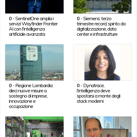
0
-
SentinelOne amplia i
0
-
Siemens: terzo
servizi Wayfinder Frontier
trimestre record, spinto da
AI con l'intelligenza
digitalizzazione, data
artificiale avanzata
center e infrastrutture
0
-
Regione Lombardia:
0
-
Dynatrace,
dieci nuove misure a
l'intelligenza deve
sostegno di imprese,
spostarsi a monte degli
innovazione e
stack moderni
occupazione