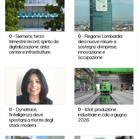
0
-
Siemens: terzo
0
-
Regione Lombardia:
trimestre record, spinto da
dieci nuove misure a
digitalizzazione, data
sostegno di imprese,
center e infrastrutture
innovazione e
occupazione
0
-
Dynatrace,
0
-
Istat: produzione
l'intelligenza deve
industriale in calo a giugno
spostarsi a monte degli
2026
stack moderni