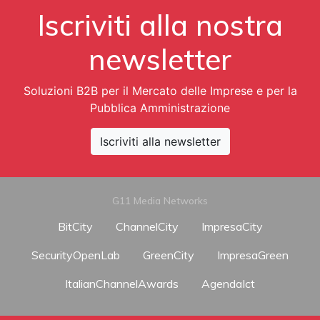
Iscriviti alla nostra
newsletter
Soluzioni B2B per il Mercato delle Imprese e per la
Pubblica Amministrazione
Iscriviti alla newsletter
G11 Media Networks
BitCity
ChannelCity
ImpresaCity
SecurityOpenLab
GreenCity
ImpresaGreen
ItalianChannelAwards
AgendaIct