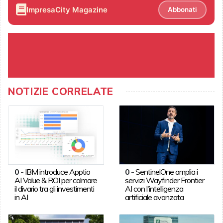
ImpresaCity Magazine
Abbonati
NOTIZIE CORRELATE
0
-
IBM introduce Apptio
0
-
SentinelOne amplia i
AI Value & ROI per colmare
servizi Wayfinder Frontier
il divario tra gli investimenti
AI con l'intelligenza
in AI
artificiale avanzata