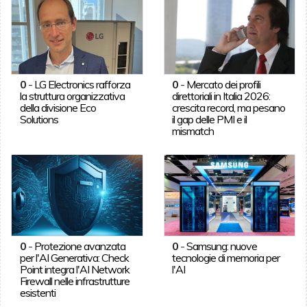
0
-
LG Electronics rafforza
0
-
Mercato dei profili
la struttura organizzativa
direttoriali in Italia 2026:
della divisione Eco
crescita record, ma pesano
Solutions
il gap delle PMI e il
mismatch
0
-
Protezione avanzata
0
-
Samsung: nuove
per l'AI Generativa: Check
tecnologie di memoria per
Point integra l'AI Network
l'AI
Firewall nelle infrastrutture
esistenti