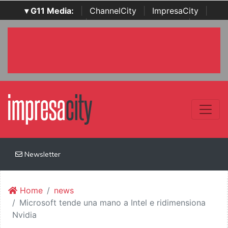
▾ G11 Media:
|
ChannelCity
|
ImpresaCity
|
SecurityOpenLab
|
Italian Channel Awards
|
Italian
Project Awards
|
Italian Security Awards
|
...
Newsletter
Home
news
Microsoft tende una mano a Intel e ridimensiona
Nvidia