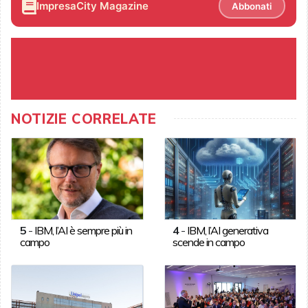
ImpresaCity Magazine
Abbonati
NOTIZIE CORRELATE
5
-
IBM, l’AI è sempre più in
4
-
IBM, l’AI generativa
campo
scende in campo