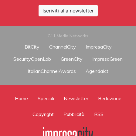
Iscriviti alla newsletter
G11 Media Networks
BitCity
ChannelCity
ImpresaCity
SecurityOpenLab
GreenCity
ImpresaGreen
ItalianChannelAwards
AgendaIct
Home
Speciali
Newsletter
Redazione
Copyright
Pubblicità
RSS