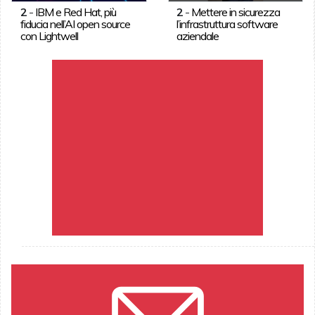
2
-
IBM e Red Hat, più
2
-
Mettere in sicurezza
fiducia nell’AI open source
l’infrastruttura software
con Lightwell
aziendale