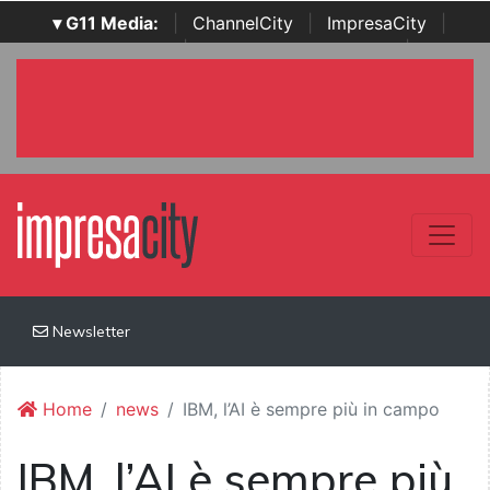
▾ G11 Media:
|
ChannelCity
|
ImpresaCity
|
SecurityOpenLab
|
Italian Channel Awards
|
Italian
Project Awards
|
Italian Security Awards
|
...
Newsletter
Home
news
IBM, l’AI è sempre più in campo
IBM, l’AI è sempre più