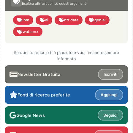
Esplora altri articoli su questi argomenti
ibm
ai
ntt data
gen ai
watsonx
Se questo articolo ti è piaciuto e vuoi rimanere sempre
informato
Newsletter Gratuita
Iscriviti
Fonti di ricerca preferite
Aggiungi
Google News
Seguici