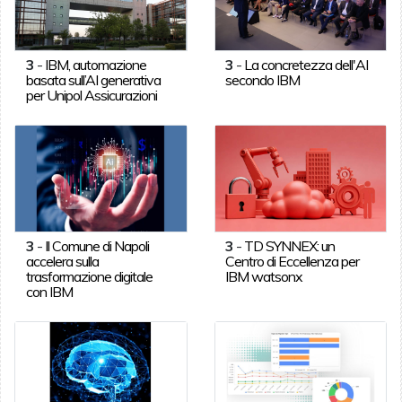
3
-
IBM, automazione
3
-
La concretezza dell'AI
basata sull’AI generativa
secondo IBM
per Unipol Assicurazioni
3
-
Il Comune di Napoli
3
-
TD SYNNEX: un
accelera sulla
Centro di Eccellenza per
trasformazione digitale
IBM watsonx
con IBM