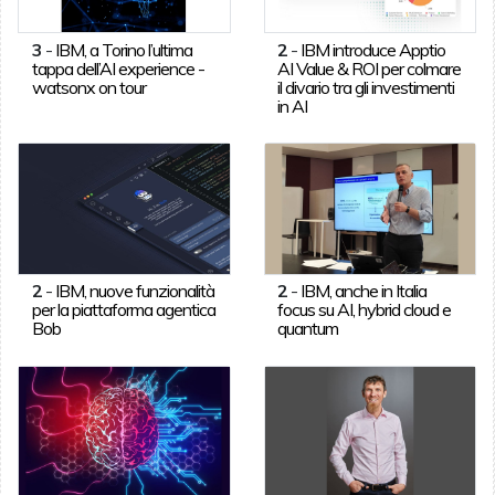
3
-
IBM, a Torino l’ultima
2
-
IBM introduce Apptio
tappa dell’AI experience -
AI Value & ROI per colmare
watsonx on tour
il divario tra gli investimenti
in AI
2
-
IBM, nuove funzionalità
2
-
IBM, anche in Italia
per la piattaforma agentica
focus su AI, hybrid cloud e
Bob
quantum