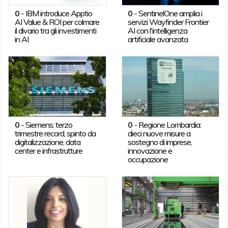
0
-
IBM introduce Apptio
0
-
SentinelOne amplia i
AI Value & ROI per colmare
servizi Wayfinder Frontier
il divario tra gli investimenti
AI con l'intelligenza
in AI
artificiale avanzata
0
-
Siemens: terzo
0
-
Regione Lombardia:
trimestre record, spinto da
dieci nuove misure a
digitalizzazione, data
sostegno di imprese,
center e infrastrutture
innovazione e
occupazione