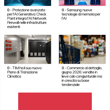
0
-
Protezione avanzata
0
-
Samsung: nuove
per l'AI Generativa: Check
tecnologie di memoria per
Point integra l'AI Network
l'AI
Firewall nelle infrastrutture
esistenti
0
-
TIM ha il suo nuovo
0
-
Commercio al dettaglio,
Piano di Transizione
giugno 2026: vendite in
Climatica
lieve calo congiunturale ma
in crescita su base
tendenziale