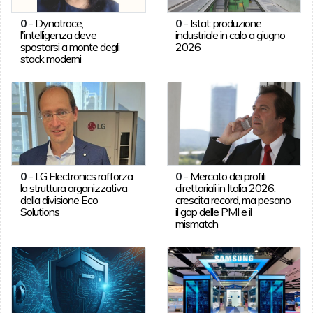
0
-
Dynatrace,
0
-
Istat: produzione
l'intelligenza deve
industriale in calo a giugno
spostarsi a monte degli
2026
stack moderni
0
-
LG Electronics rafforza
0
-
Mercato dei profili
la struttura organizzativa
direttoriali in Italia 2026:
della divisione Eco
crescita record, ma pesano
Solutions
il gap delle PMI e il
mismatch