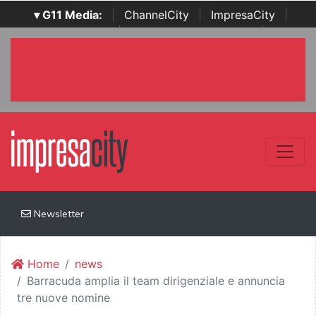
▾ G11 Media:
|
ChannelCity
|
ImpresaCity
|
SecurityOpenLab
|
Italian Channel Awards
|
Italian
Project Awards
|
Italian Security Awards
|
...
Newsletter
Home
news
Barracuda amplia il team dirigenziale e annuncia
tre nuove nomine