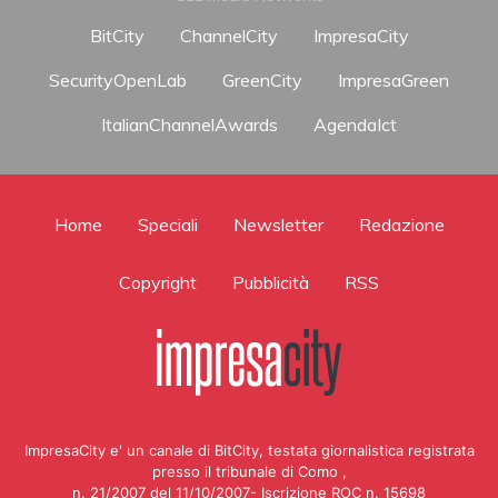
BitCity
ChannelCity
ImpresaCity
SecurityOpenLab
GreenCity
ImpresaGreen
ItalianChannelAwards
AgendaIct
Home
Speciali
Newsletter
Redazione
Copyright
Pubblicità
RSS
ImpresaCity e' un canale di BitCity, testata giornalistica registrata
presso il tribunale di Como ,
n. 21/2007 del 11/10/2007- Iscrizione ROC n. 15698