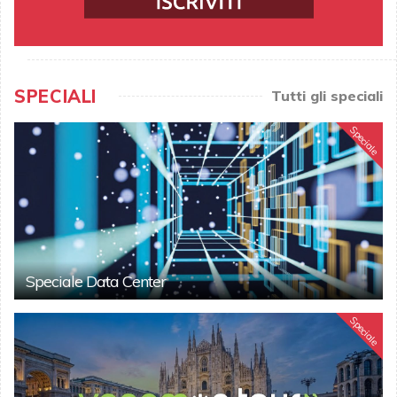
SPECIALI
Tutti gli speciali
Speciale
Speciale Data Center
Speciale