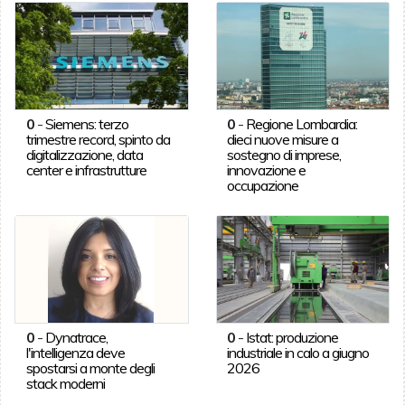
0
-
Siemens: terzo
0
-
Regione Lombardia:
trimestre record, spinto da
dieci nuove misure a
digitalizzazione, data
sostegno di imprese,
center e infrastrutture
innovazione e
occupazione
0
-
Dynatrace,
0
-
Istat: produzione
l'intelligenza deve
industriale in calo a giugno
spostarsi a monte degli
2026
stack moderni