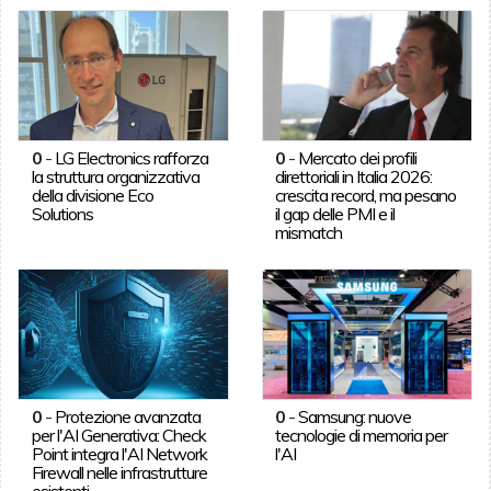
0
-
LG Electronics rafforza
0
-
Mercato dei profili
la struttura organizzativa
direttoriali in Italia 2026:
della divisione Eco
crescita record, ma pesano
Solutions
il gap delle PMI e il
mismatch
0
-
Protezione avanzata
0
-
Samsung: nuove
per l'AI Generativa: Check
tecnologie di memoria per
Point integra l'AI Network
l'AI
Firewall nelle infrastrutture
esistenti