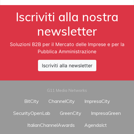
Iscriviti alla nostra
newsletter
Soluzioni B2B per il Mercato delle Imprese e per la
Pubblica Amministrazione
Iscriviti alla newsletter
G11 Media Networks
BitCity
ChannelCity
ImpresaCity
SecurityOpenLab
GreenCity
ImpresaGreen
ItalianChannelAwards
AgendaIct