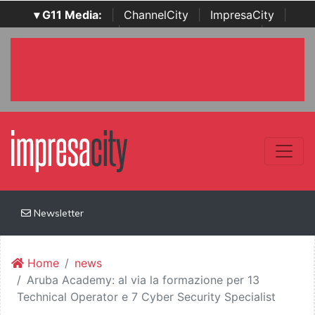
▾ G11 Media:
|
ChannelCity
|
ImpresaCity
|
SecurityOpenLab
|
Italian Channel Awards
|
Italian
Project Awards
|
Italian Security Awards
|
...
Newsletter
Home
news
Aruba Academy: al via la formazione per 13
Technical Operator e 7 Cyber Security Specialist