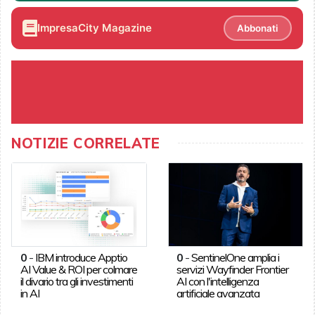
ImpresaCity Magazine
Abbonati
NOTIZIE CORRELATE
0
-
IBM introduce Apptio
0
-
SentinelOne amplia i
AI Value & ROI per colmare
servizi Wayfinder Frontier
il divario tra gli investimenti
AI con l'intelligenza
in AI
artificiale avanzata