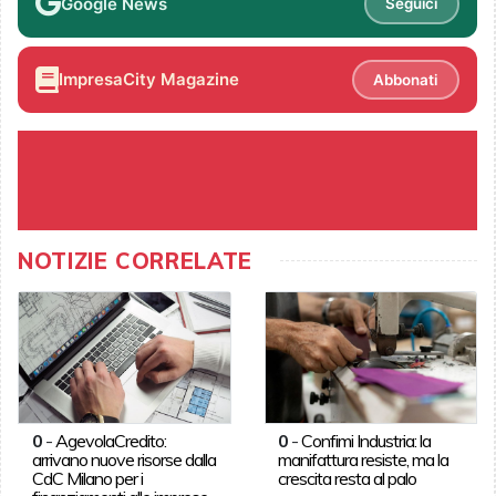
Google News
Seguici
ImpresaCity Magazine
Abbonati
NOTIZIE CORRELATE
0
-
AgevolaCredito:
0
-
Confimi Industria: la
arrivano nuove risorse dalla
manifattura resiste, ma la
CdC Milano per i
crescita resta al palo