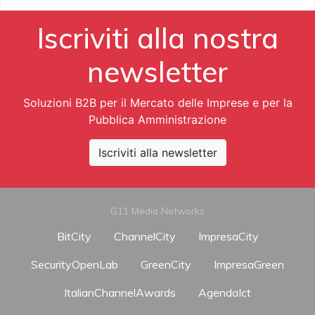
Iscriviti alla nostra
newsletter
Soluzioni B2B per il Mercato delle Imprese e per la
Pubblica Amministrazione
Iscriviti alla newsletter
G11 Media Networks
BitCity
ChannelCity
ImpresaCity
SecurityOpenLab
GreenCity
ImpresaGreen
ItalianChannelAwards
AgendaIct