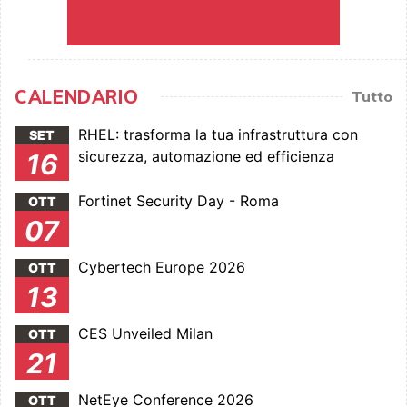
CALENDARIO
Tutto
RHEL: trasforma la tua infrastruttura con
SET
sicurezza, automazione ed efficienza
16
Fortinet Security Day - Roma
OTT
07
Cybertech Europe 2026
OTT
13
CES Unveiled Milan
OTT
21
NetEye Conference 2026
OTT