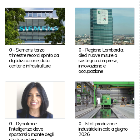
0
-
Siemens: terzo
0
-
Regione Lombardia:
trimestre record, spinto da
dieci nuove misure a
digitalizzazione, data
sostegno di imprese,
center e infrastrutture
innovazione e
occupazione
0
-
Dynatrace,
0
-
Istat: produzione
l'intelligenza deve
industriale in calo a giugno
spostarsi a monte degli
2026
stack moderni