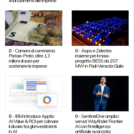
finanziamenti alle imprese
0
-
Camera di commercio
0
-
Axpo e Zelestra
Pistoia-Prato: oltre 1,3
insieme per il maxi-
milioni di euro per
progetto BESS da 207
sostenere le imprese
MW in Friuli-Venezia Giulia
0
-
IBM introduce Apptio
0
-
SentinelOne amplia i
AI Value & ROI per colmare
servizi Wayfinder Frontier
il divario tra gli investimenti
AI con l'intelligenza
in AI
artificiale avanzata