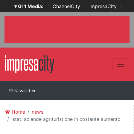
▾ G11 Media:
|
ChannelCity
|
ImpresaCity
|
SecurityOpenLab
|
Italian Channel Awards
|
Italian
Project Awards
|
Italian Security Awards
|
...
Newsletter
Home
news
Istat: aziende agrituristiche in costante aumento