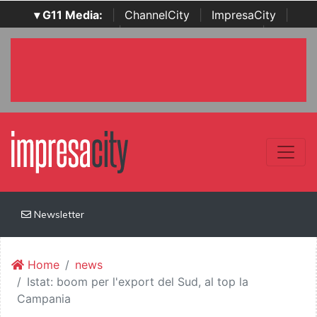
▾ G11 Media:
|
ChannelCity
|
ImpresaCity
|
SecurityOpenLab
|
Italian Channel Awards
|
Italian
Project Awards
|
Italian Security Awards
|
...
Newsletter
Home
news
Istat: boom per l'export del Sud, al top la
Campania