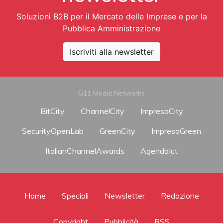
Soluzioni B2B per il Mercato delle Imprese e per la
Pubblica Amministrazione
Iscriviti alla newsletter
G11 Media Networks
BitCity
ChannelCity
ImpresaCity
SecurityOpenLab
GreenCity
ImpresaGreen
ItalianChannelAwards
AgendaIct
Home
Speciali
Newsletter
Redazione
Copyright
Pubblicità
RSS