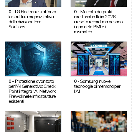
0
-
LG Electronics rafforza
0
-
Mercato dei profili
la struttura organizzativa
direttoriali in Italia 2026:
della divisione Eco
crescita record, ma pesano
Solutions
il gap delle PMI e il
mismatch
0
-
Protezione avanzata
0
-
Samsung: nuove
per l'AI Generativa: Check
tecnologie di memoria per
Point integra l'AI Network
l'AI
Firewall nelle infrastrutture
esistenti