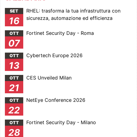
RHEL: trasforma la tua infrastruttura con
SET
sicurezza, automazione ed efficienza
16
Fortinet Security Day - Roma
OTT
07
Cybertech Europe 2026
OTT
13
CES Unveiled Milan
OTT
21
NetEye Conference 2026
OTT
22
Fortinet Security Day - Milano
OTT
28