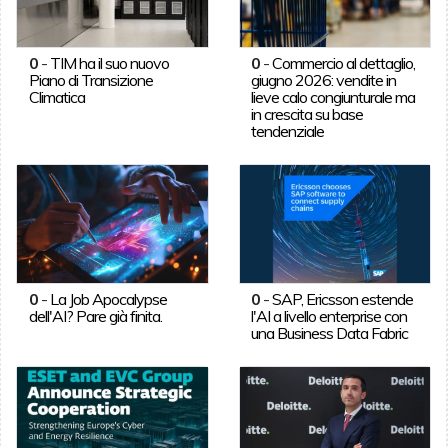
0
-
TIM ha il suo nuovo
0
-
Commercio al dettaglio,
Piano di Transizione
giugno 2026: vendite in
Climatica
lieve calo congiunturale ma
in crescita su base
tendenziale
0
-
La Job Apocalypse
0
-
SAP, Ericsson estende
dell'AI? Pare già finita.
l'AI a livello enterprise con
una Business Data Fabric