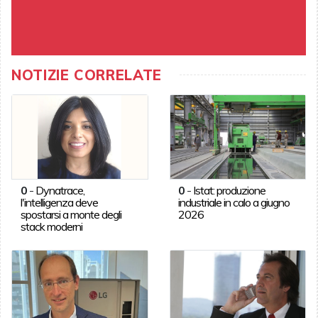
NOTIZIE CORRELATE
0
-
Dynatrace,
0
-
Istat: produzione
l'intelligenza deve
industriale in calo a giugno
spostarsi a monte degli
2026
stack moderni