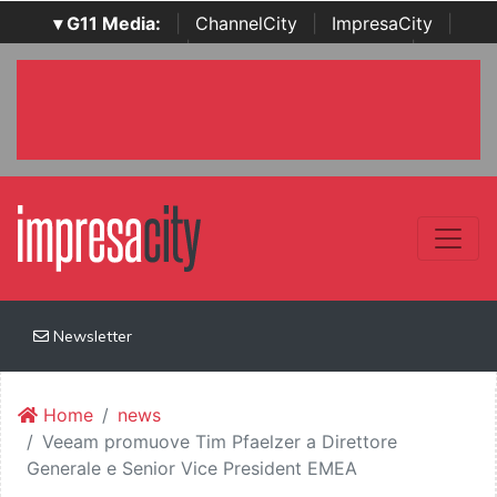
▾ G11 Media:
|
ChannelCity
|
ImpresaCity
|
SecurityOpenLab
|
Italian Channel Awards
|
Italian
Project Awards
|
Italian Security Awards
|
...
Newsletter
Home
news
Veeam promuove Tim Pfaelzer a Direttore
Generale e Senior Vice President EMEA