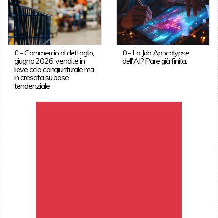
0
-
Commercio al dettaglio,
0
-
La Job Apocalypse
giugno 2026: vendite in
dell'AI? Pare già finita.
lieve calo congiunturale ma
in crescita su base
tendenziale