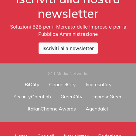
newsletter
Soluzioni B2B per il Mercato delle Imprese e per la
Pubblica Amministrazione
Iscriviti alla newsletter
G11 Media Networks
BitCity
ChannelCity
ImpresaCity
SecurityOpenLab
GreenCity
ImpresaGreen
ItalianChannelAwards
AgendaIct
Home
Speciali
Newsletter
Redazione