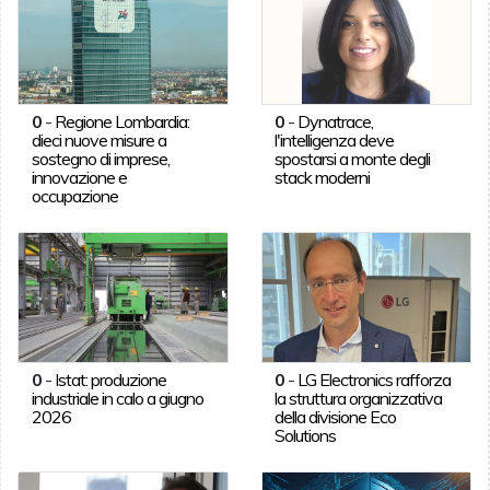
0
-
Regione Lombardia:
0
-
Dynatrace,
dieci nuove misure a
l'intelligenza deve
sostegno di imprese,
spostarsi a monte degli
innovazione e
stack moderni
occupazione
0
-
Istat: produzione
0
-
LG Electronics rafforza
industriale in calo a giugno
la struttura organizzativa
2026
della divisione Eco
Solutions