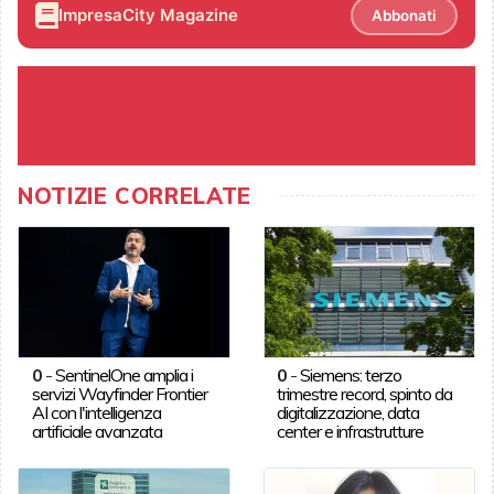
ImpresaCity Magazine
Abbonati
NOTIZIE CORRELATE
0
-
SentinelOne amplia i
0
-
Siemens: terzo
servizi Wayfinder Frontier
trimestre record, spinto da
AI con l'intelligenza
digitalizzazione, data
artificiale avanzata
center e infrastrutture