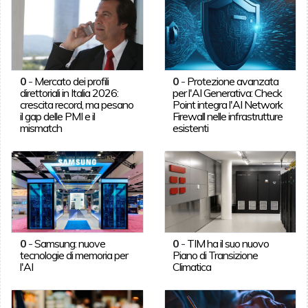
0
-
Mercato dei profili
0
-
Protezione avanzata
direttoriali in Italia 2026:
per l'AI Generativa: Check
crescita record, ma pesano
Point integra l'AI Network
il gap delle PMI e il
Firewall nelle infrastrutture
mismatch
esistenti
0
-
Samsung: nuove
0
-
TIM ha il suo nuovo
tecnologie di memoria per
Piano di Transizione
l'AI
Climatica