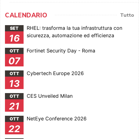
CALENDARIO
Tutto
RHEL: trasforma la tua infrastruttura con
SET
sicurezza, automazione ed efficienza
16
Fortinet Security Day - Roma
OTT
07
Cybertech Europe 2026
OTT
13
CES Unveiled Milan
OTT
21
NetEye Conference 2026
OTT
22