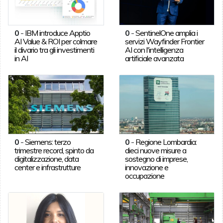
0
-
IBM introduce Apptio
0
-
SentinelOne amplia i
AI Value & ROI per colmare
servizi Wayfinder Frontier
il divario tra gli investimenti
AI con l'intelligenza
in AI
artificiale avanzata
0
-
Siemens: terzo
0
-
Regione Lombardia:
trimestre record, spinto da
dieci nuove misure a
digitalizzazione, data
sostegno di imprese,
center e infrastrutture
innovazione e
occupazione