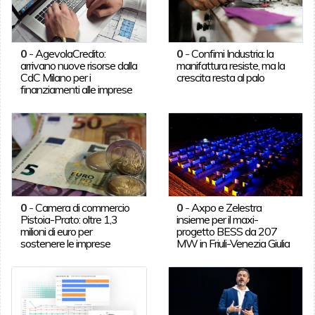
0
-
AgevolaCredito:
0
-
Confimi Industria: la
arrivano nuove risorse dalla
manifattura resiste, ma la
CdC Milano per i
crescita resta al palo
finanziamenti alle imprese
0
-
Camera di commercio
0
-
Axpo e Zelestra
Pistoia-Prato: oltre 1,3
insieme per il maxi-
milioni di euro per
progetto BESS da 207
sostenere le imprese
MW in Friuli-Venezia Giulia