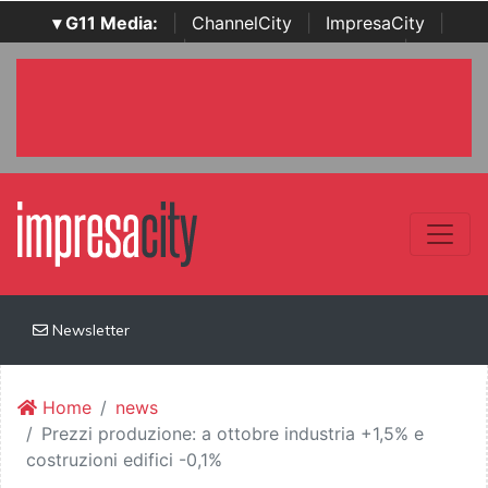
▾ G11 Media:
|
ChannelCity
|
ImpresaCity
|
SecurityOpenLab
|
Italian Channel Awards
|
Italian
Project Awards
|
Italian Security Awards
|
...
Newsletter
Home
news
Prezzi produzione: a ottobre industria +1,5% e
costruzioni edifici -0,1%