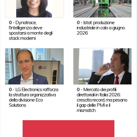
0
-
Dynatrace,
0
-
Istat: produzione
l'intelligenza deve
industriale in calo a giugno
spostarsi a monte degli
2026
stack moderni
0
-
LG Electronics rafforza
0
-
Mercato dei profili
la struttura organizzativa
direttoriali in Italia 2026:
della divisione Eco
crescita record, ma pesano
Solutions
il gap delle PMI e il
mismatch