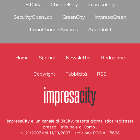
BitCity
ChannelCity
ImpresaCity
SecurityOpenLab
GreenCity
ImpresaGreen
ItalianChannelAwards
AgendaIct
Home
Speciali
Newsletter
Redazione
Copyright
Pubblicità
RSS
ImpresaCity e' un canale di BitCity, testata giornalistica registrata
presso il tribunale di Como ,
n. 21/2007 del 11/10/2007- Iscrizione ROC n. 15698