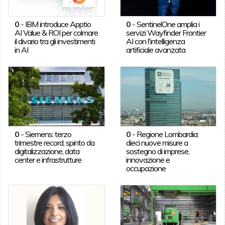
0
-
IBM introduce Apptio
0
-
SentinelOne amplia i
AI Value & ROI per colmare
servizi Wayfinder Frontier
il divario tra gli investimenti
AI con l'intelligenza
in AI
artificiale avanzata
0
-
Siemens: terzo
0
-
Regione Lombardia:
trimestre record, spinto da
dieci nuove misure a
digitalizzazione, data
sostegno di imprese,
center e infrastrutture
innovazione e
occupazione