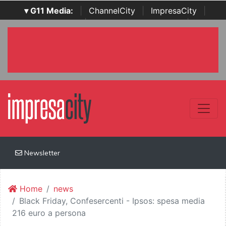
▾ G11 Media:
|
ChannelCity
|
ImpresaCity
|
SecurityOpenLab
|
Italian Channel Awards
|
Italian
Project Awards
|
Italian Security Awards
|
...
Newsletter
Home
news
Black Friday, Confesercenti - Ipsos: spesa media
216 euro a persona