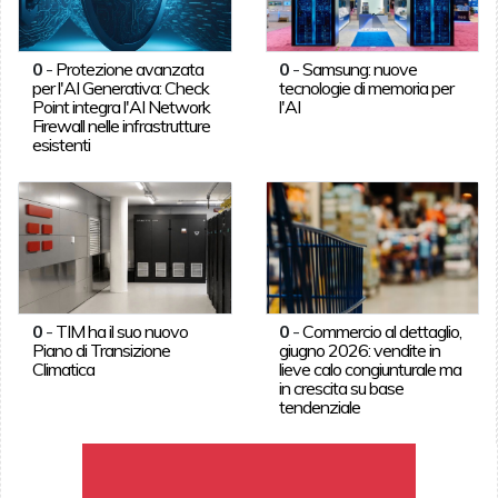
0
-
Protezione avanzata
0
-
Samsung: nuove
per l'AI Generativa: Check
tecnologie di memoria per
Point integra l'AI Network
l'AI
Firewall nelle infrastrutture
esistenti
0
-
TIM ha il suo nuovo
0
-
Commercio al dettaglio,
Piano di Transizione
giugno 2026: vendite in
Climatica
lieve calo congiunturale ma
in crescita su base
tendenziale