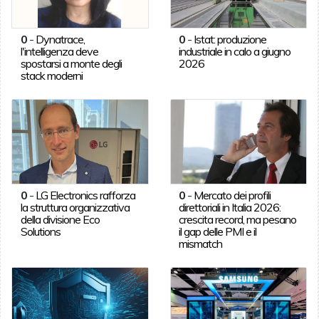
0
-
Dynatrace,
0
-
Istat: produzione
l'intelligenza deve
industriale in calo a giugno
spostarsi a monte degli
2026
stack moderni
0
-
LG Electronics rafforza
0
-
Mercato dei profili
la struttura organizzativa
direttoriali in Italia 2026:
della divisione Eco
crescita record, ma pesano
Solutions
il gap delle PMI e il
mismatch