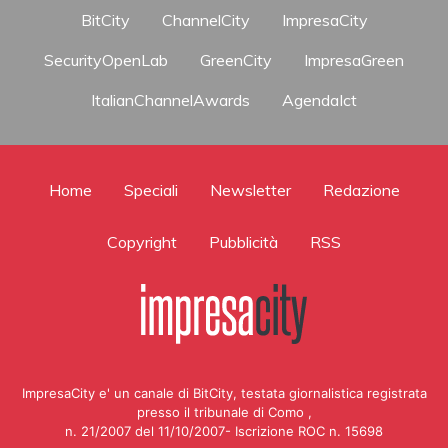
BitCity
ChannelCity
ImpresaCity
SecurityOpenLab
GreenCity
ImpresaGreen
ItalianChannelAwards
AgendaIct
Home
Speciali
Newsletter
Redazione
Copyright
Pubblicità
RSS
ImpresaCity e' un canale di BitCity, testata giornalistica registrata
presso il tribunale di Como ,
n. 21/2007 del 11/10/2007- Iscrizione ROC n. 15698