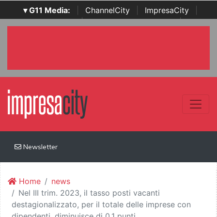
▾ G11 Media:
|
ChannelCity
|
ImpresaCity
|
SecurityOpenLab
|
Italian Channel Awards
|
Italian
Project Awards
|
Italian Security Awards
|
...
Newsletter
Home
news
Nel III trim. 2023, il tasso posti vacanti
destagionalizzato, per il totale delle imprese con
dipendenti, diminuisce di 0,1 punti