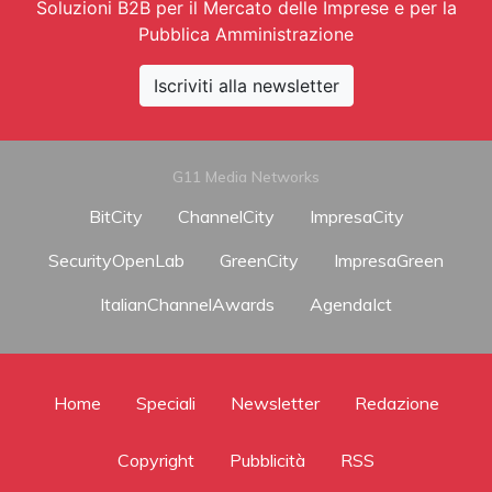
Soluzioni B2B per il Mercato delle Imprese e per la
Pubblica Amministrazione
Iscriviti alla newsletter
G11 Media Networks
BitCity
ChannelCity
ImpresaCity
SecurityOpenLab
GreenCity
ImpresaGreen
ItalianChannelAwards
AgendaIct
Home
Speciali
Newsletter
Redazione
Copyright
Pubblicità
RSS