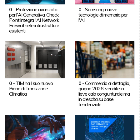
0
-
Protezione avanzata
0
-
Samsung: nuove
per l'AI Generativa: Check
tecnologie di memoria per
Point integra l'AI Network
l'AI
Firewall nelle infrastrutture
esistenti
0
-
TIM ha il suo nuovo
0
-
Commercio al dettaglio,
Piano di Transizione
giugno 2026: vendite in
Climatica
lieve calo congiunturale ma
in crescita su base
tendenziale