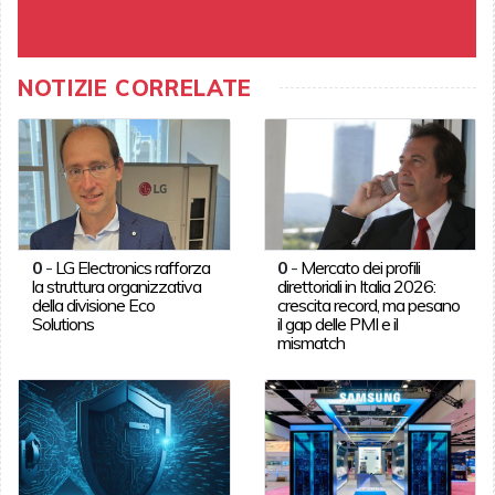
NOTIZIE CORRELATE
0
-
LG Electronics rafforza
0
-
Mercato dei profili
la struttura organizzativa
direttoriali in Italia 2026:
della divisione Eco
crescita record, ma pesano
Solutions
il gap delle PMI e il
mismatch