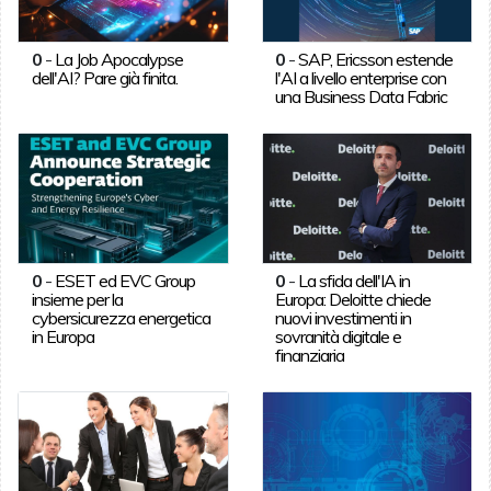
0
-
La Job Apocalypse
0
-
SAP, Ericsson estende
dell'AI? Pare già finita.
l'AI a livello enterprise con
una Business Data Fabric
0
-
ESET ed EVC Group
0
-
La sfida dell'IA in
insieme per la
Europa: Deloitte chiede
cybersicurezza energetica
nuovi investimenti in
in Europa
sovranità digitale e
finanziaria