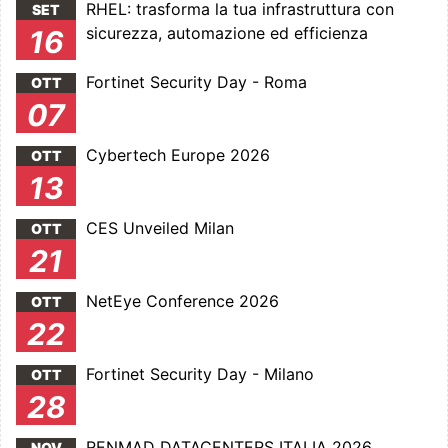
RHEL: trasforma la tua infrastruttura con
SET
sicurezza, automazione ed efficienza
16
Fortinet Security Day - Roma
OTT
07
Cybertech Europe 2026
OTT
13
CES Unveiled Milan
OTT
21
NetEye Conference 2026
OTT
22
Fortinet Security Day - Milano
OTT
28
RENMAD DATACENTERS ITALIA 2026
NOV