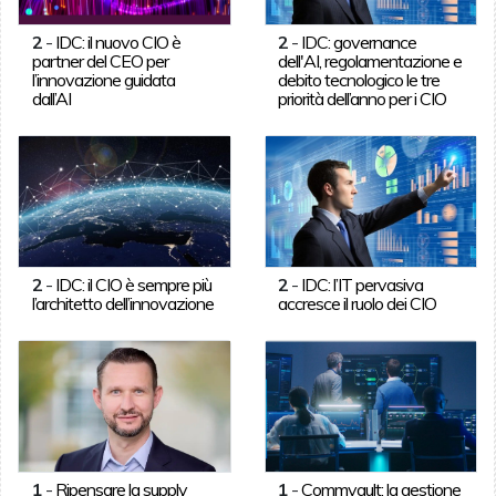
2
-
IDC: il nuovo CIO è
2
-
IDC: governance
partner del CEO per
dell'AI, regolamentazione e
l’innovazione guidata
debito tecnologico le tre
dall’AI
priorità dell’anno per i CIO
2
-
IDC: il CIO è sempre più
2
-
IDC: l’IT pervasiva
l’architetto dell’innovazione
accresce il ruolo dei CIO
1
-
Ripensare la supply
1
-
Commvault: la gestione