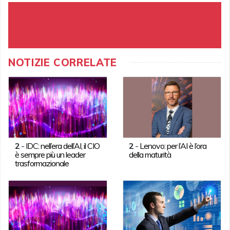
NOTIZIE CORRELATE
2
-
IDC: nell’era dell’AI, il CIO
2
-
Lenovo: per l’AI è l’ora
è sempre più un leader
della maturità
trasformazionale