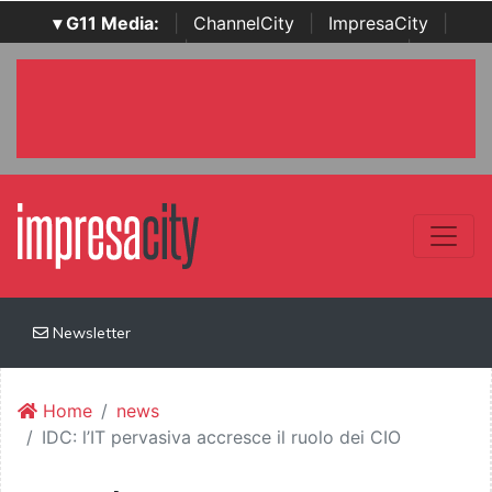
▾ G11 Media:
|
ChannelCity
|
ImpresaCity
|
SecurityOpenLab
|
Italian Channel Awards
|
Italian
Project Awards
|
Italian Security Awards
|
...
Newsletter
Home
news
IDC: l’IT pervasiva accresce il ruolo dei CIO