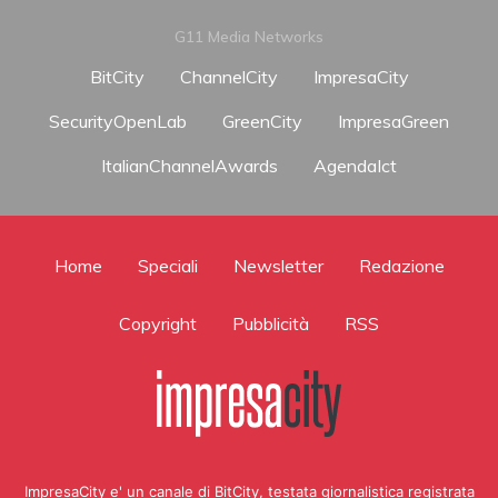
G11 Media Networks
BitCity
ChannelCity
ImpresaCity
SecurityOpenLab
GreenCity
ImpresaGreen
ItalianChannelAwards
AgendaIct
Home
Speciali
Newsletter
Redazione
Copyright
Pubblicità
RSS
ImpresaCity e' un canale di BitCity, testata giornalistica registrata