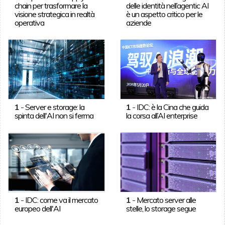
chain per trasformare la
delle identità nell’agentic AI
visione strategica in realtà
è un aspetto critico per le
operativa
aziende
1
-
Server e storage: la
1
-
IDC: è la Cina che guida
spinta dell'AI non si ferma
la corsa all’AI enterprise
1
-
IDC: come va il mercato
1
-
Mercato server alle
europeo dell'AI
stelle, lo storage segue