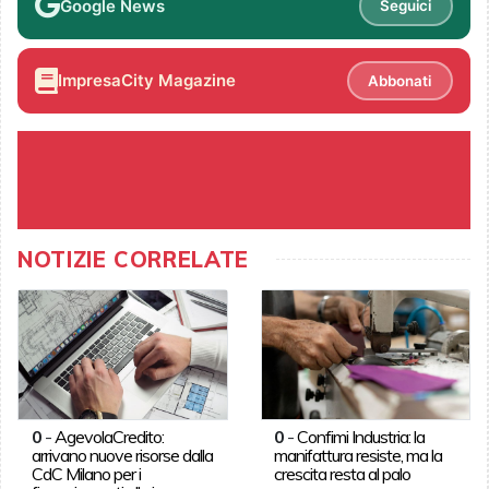
Google News
Seguici
ImpresaCity Magazine
Abbonati
NOTIZIE CORRELATE
0
-
AgevolaCredito:
0
-
Confimi Industria: la
arrivano nuove risorse dalla
manifattura resiste, ma la
CdC Milano per i
crescita resta al palo