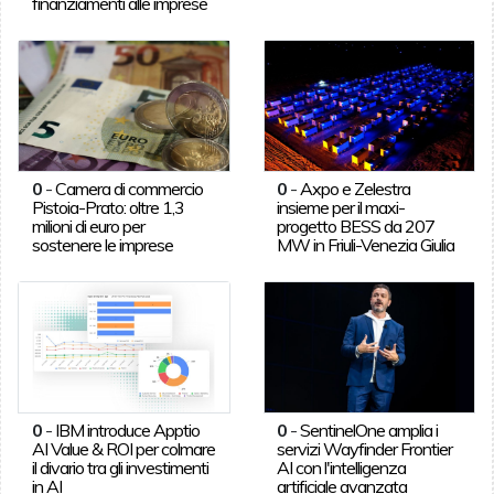
finanziamenti alle imprese
0
-
Camera di commercio
0
-
Axpo e Zelestra
Pistoia-Prato: oltre 1,3
insieme per il maxi-
milioni di euro per
progetto BESS da 207
sostenere le imprese
MW in Friuli-Venezia Giulia
0
-
IBM introduce Apptio
0
-
SentinelOne amplia i
AI Value & ROI per colmare
servizi Wayfinder Frontier
il divario tra gli investimenti
AI con l'intelligenza
in AI
artificiale avanzata