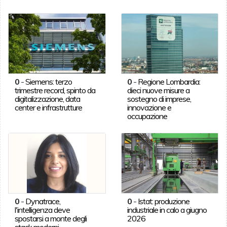
0
-
Siemens: terzo
0
-
Regione Lombardia:
trimestre record, spinto da
dieci nuove misure a
digitalizzazione, data
sostegno di imprese,
center e infrastrutture
innovazione e
occupazione
0
-
Dynatrace,
0
-
Istat: produzione
l'intelligenza deve
industriale in calo a giugno
spostarsi a monte degli
2026
stack moderni