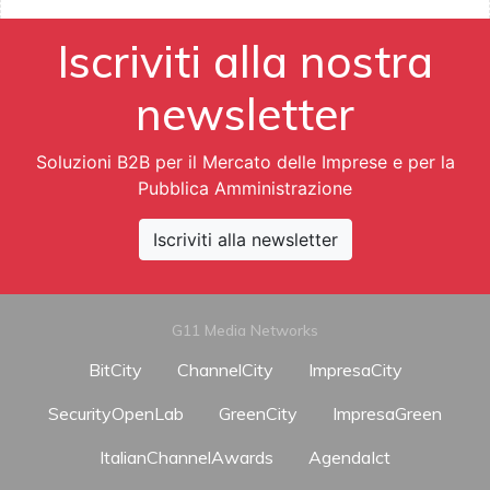
Iscriviti alla nostra
newsletter
Soluzioni B2B per il Mercato delle Imprese e per la
Pubblica Amministrazione
Iscriviti alla newsletter
G11 Media Networks
BitCity
ChannelCity
ImpresaCity
SecurityOpenLab
GreenCity
ImpresaGreen
ItalianChannelAwards
AgendaIct