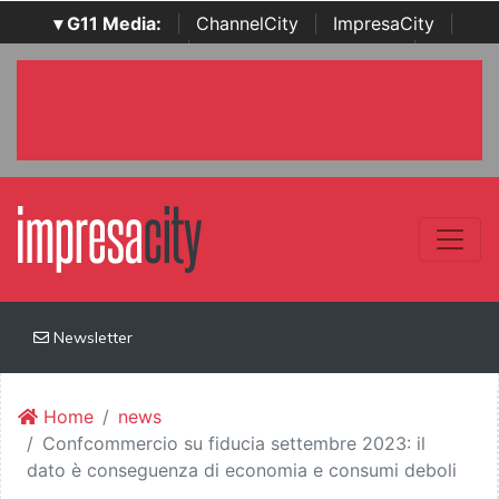
▾ G11 Media:
|
ChannelCity
|
ImpresaCity
|
SecurityOpenLab
|
Italian Channel Awards
|
Italian
Project Awards
|
Italian Security Awards
|
...
Newsletter
Home
news
Confcommercio su fiducia settembre 2023: il
dato è conseguenza di economia e consumi deboli