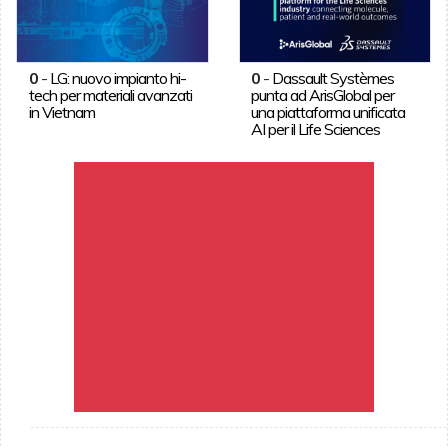
0
-
LG: nuovo impianto hi-
0
-
Dassault Systèmes
tech per materiali avanzati
punta ad ArisGlobal per
in Vietnam
una piattaforma unificata
AI per il Life Sciences