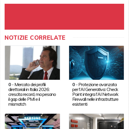
NOTIZIE CORRELATE
0
-
Mercato dei profili
0
-
Protezione avanzata
direttoriali in Italia 2026:
per l'AI Generativa: Check
crescita record, ma pesano
Point integra l'AI Network
il gap delle PMI e il
Firewall nelle infrastrutture
mismatch
esistenti