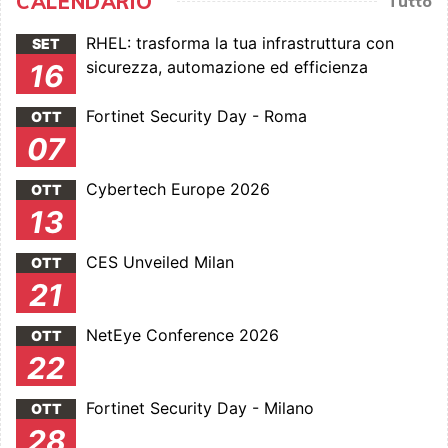
CALENDARIO
Tutto
RHEL: trasforma la tua infrastruttura con
SET
sicurezza, automazione ed efficienza
16
Fortinet Security Day - Roma
OTT
07
Cybertech Europe 2026
OTT
13
CES Unveiled Milan
OTT
21
NetEye Conference 2026
OTT
22
Fortinet Security Day - Milano
OTT
28