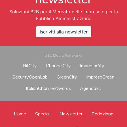
Soluzioni B2B per il Mercato delle Imprese e per la
Pubblica Amministrazione
Iscriviti alla newsletter
G11 Media Networks
BitCity
ChannelCity
ImpresaCity
SecurityOpenLab
GreenCity
ImpresaGreen
ItalianChannelAwards
AgendaIct
Home
Speciali
Newsletter
Redazione