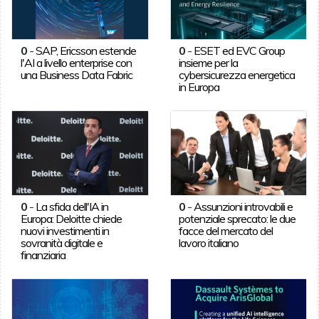
0
-
SAP, Ericsson estende
0
-
ESET ed EVC Group
l'AI a livello enterprise con
insieme per la
una Business Data Fabric
cybersicurezza energetica
in Europa
0
-
La sfida dell'IA in
0
-
Assunzioni introvabili e
Europa: Deloitte chiede
potenziale sprecato: le due
nuovi investimenti in
facce del mercato del
sovranità digitale e
lavoro italiano
finanziaria