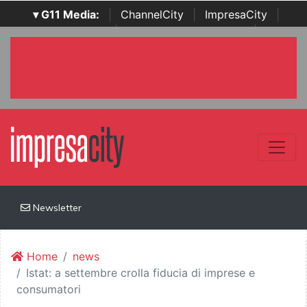
▾ G11 Media:
|
ChannelCity
|
ImpresaCity
|
SecurityOpenLab
|
Italian Channel Awards
|
Italian
Project Awards
|
Italian Security Awards
|
...
Newsletter
Home
news
Istat: a settembre crolla fiducia di imprese e
consumatori