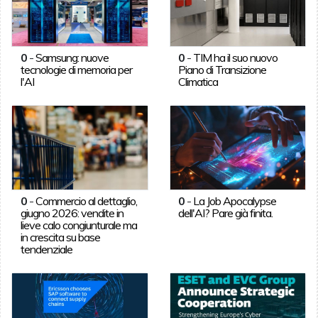
0
-
Samsung: nuove
0
-
TIM ha il suo nuovo
tecnologie di memoria per
Piano di Transizione
l'AI
Climatica
0
-
Commercio al dettaglio,
0
-
La Job Apocalypse
giugno 2026: vendite in
dell'AI? Pare già finita.
lieve calo congiunturale ma
in crescita su base
tendenziale