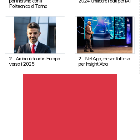
partnership con il
2024, unificare i dati per l’AI
Politecnico di Torino
2
-
Aruba: il cloud in Europa
2
-
NetApp, cresce l’attesa
verso il 2025
per Insight Xtra