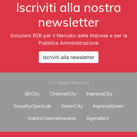
Iscriviti alla nostra
newsletter
Soluzioni B2B per il Mercato delle Imprese e per la
Pubblica Amministrazione
Iscriviti alla newsletter
G11 Media Networks
BitCity
ChannelCity
ImpresaCity
SecurityOpenLab
GreenCity
ImpresaGreen
ItalianChannelAwards
AgendaIct