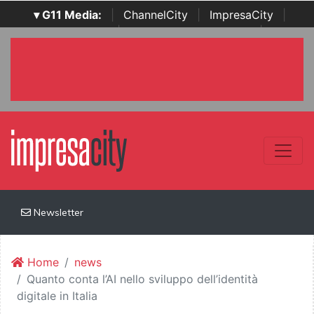
▾ G11 Media:
|
ChannelCity
|
ImpresaCity
|
SecurityOpenLab
|
Italian Channel Awards
|
Italian
Project Awards
|
Italian Security Awards
|
...
Newsletter
Home
news
Quanto conta l’AI nello sviluppo dell’identità
digitale in Italia