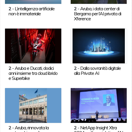
2
-
L’intelligenza artificiale
2
-
Aruba, i data center di
non è immateriale
Bergamo per l’AI privata di
Xference
2
-
Aruba e Ducati, dodici
2
-
Dalla sovranità digitale
anni insieme tra cloud ibrido
alla Private AI
e Superbike
2
-
Aruba, rinnovata la
2
-
NetApp Insight Xtra