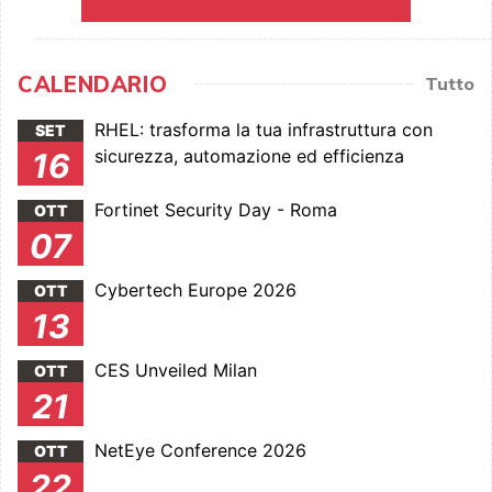
CALENDARIO
Tutto
RHEL: trasforma la tua infrastruttura con
SET
sicurezza, automazione ed efficienza
16
Fortinet Security Day - Roma
OTT
07
Cybertech Europe 2026
OTT
13
CES Unveiled Milan
OTT
21
NetEye Conference 2026
OTT
22