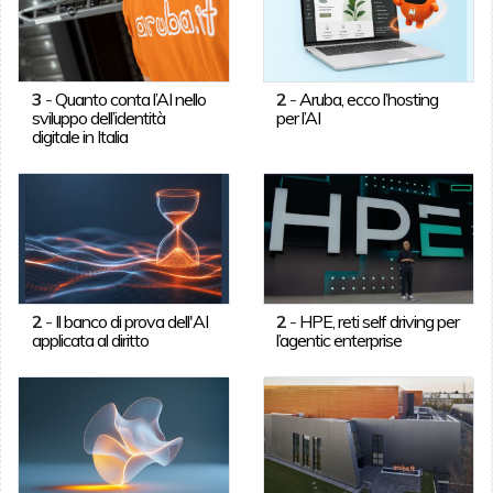
3
-
Quanto conta l’AI nello
2
-
Aruba, ecco l’hosting
sviluppo dell’identità
per l’AI
digitale in Italia
2
-
Il banco di prova dell'AI
2
-
HPE, reti self driving per
applicata al diritto
l’agentic enterprise