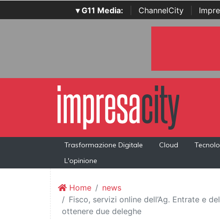
▾ G11 Media:
|
ChannelCity
|
Impre
Trasformazione Digitale
Cloud
Tecnolo
L'opinione
Home
news
Fisco, servizi online dell’Ag. Entrate e 
ottenere due deleghe