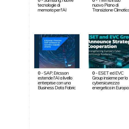
tecnologie di
nuovo Piano di
memoria per l'AI
Transizione Climatic
0
-
SAP, Ericsson
0
-
ESET ed EVC
estende l'AI a livello
Group insieme per la
enterprise con una
cybersicurezza
Business Data Fabric
energetica in Europa