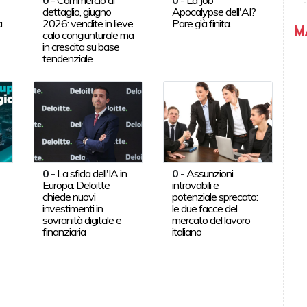
dettaglio, giugno
Apocalypse dell'AI?
a
2026: vendite in lieve
Pare già finita.
M
calo congiunturale ma
in crescita su base
tendenziale
0
-
La sfida dell'IA in
0
-
Assunzioni
Europa: Deloitte
introvabili e
chiede nuovi
potenziale sprecato:
investimenti in
le due facce del
sovranità digitale e
mercato del lavoro
finanziaria
italiano