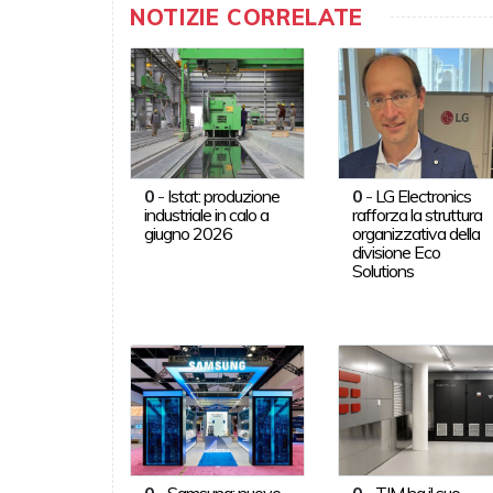
NOTIZIE CORRELATE
0
-
Istat: produzione
0
-
LG Electronics
industriale in calo a
rafforza la struttura
giugno 2026
organizzativa della
divisione Eco
Solutions
0
-
Samsung: nuove
0
-
TIM ha il suo