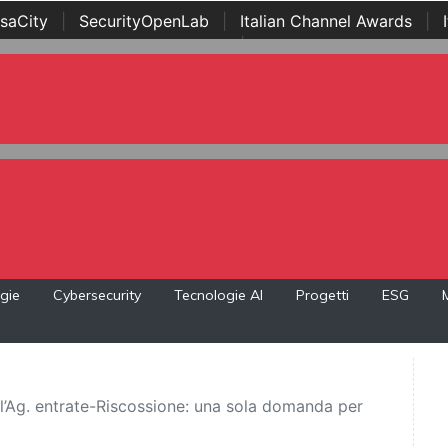
saCity
|
SecurityOpenLab
|
Italian Channel Awards
|
Awards
|
...
gie
Cybersecurity
Tecnologie AI
Progetti
ESG
dell’Ag. entrate-Riscossione: una sola domanda per