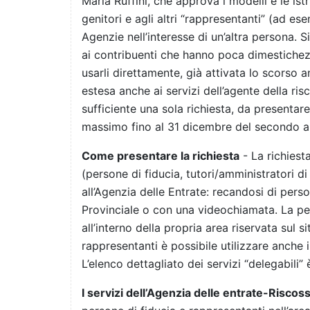
Maria Ruffini, che approva i modelli e le ist
genitori e agli altri “rappresentanti” (ad ese
Agenzie nell’interesse di un’altra persona. 
ai contribuenti che hanno poca dimestichezz
usarli direttamente, già attivata lo scorso 
estesa anche ai servizi dell’agente della ris
sufficiente una sola richiesta, da presentare
massimo fino al 31 dicembre del secondo an
Come presentare la richiesta
- La richiest
(persone di fiducia, tutori/amministratori di
all’Agenzia delle Entrate: recandosi di pers
Provinciale o con una videochiamata. La pe
all’interno della propria area riservata sul s
rappresentanti è possibile utilizzare anche
L’elenco dettagliato dei servizi “delegabili
I servizi dell’Agenzia delle entrate-Riscos