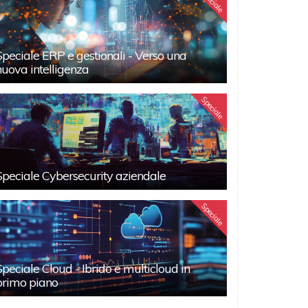
Speciale
Speciale ERP e gestionali - Verso una
nuova intelligenza
Speciale
Speciale Cybersecurity aziendale
Speciale
Speciale Cloud - Ibrido e multicloud in
primo piano