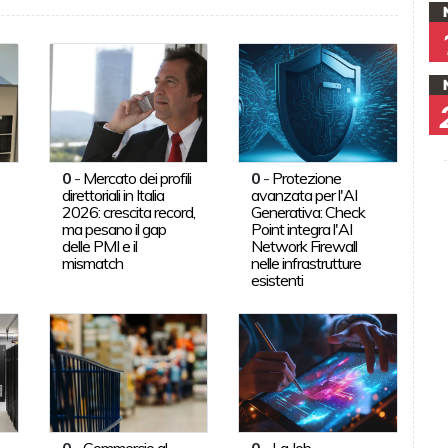
0
-
Mercato dei profili
0
-
Protezione
direttoriali in Italia
avanzata per l'AI
2026: crescita record,
Generativa: Check
ma pesano il gap
Point integra l'AI
delle PMI e il
Network Firewall
mismatch
nelle infrastrutture
esistenti
0
-
Commercio al
0
-
La Job