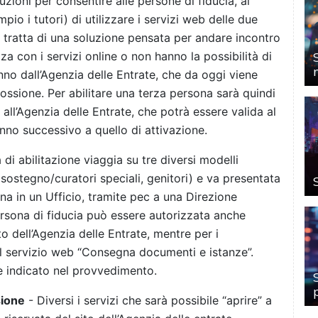
ruzioni per consentire alle persone di fiducia, ai
mpio i tutori) di utilizzare i servizi web delle due
Si tratta di una soluzione pensata per andare incontro
a con i servizi online o non hanno la possibilità di
anno dall’Agenzia delle Entrate, che da oggi viene
cossione. Per abilitare una terza persona sarà quindi
 all’Agenzia delle Entrate, che potrà essere valida al
no successivo a quello di attivazione.
a di abilitazione viaggia su tre diversi modelli
 sostegno/curatori speciali, genitori) e va presentata
ona in un Ufficio, tramite pec a una Direzione
rsona di fiducia può essere autorizzata anche
ito dell’Agenzia delle Entrate, mentre per i
 il servizio web “Consegna documenti e istanze”.
” è indicato nel provvedimento.
sione
- Diversi i servizi che sarà possibile “aprire” a