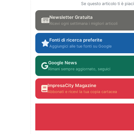
Se questo articolo ti è pia
Newsletter Gratuita
Ricevi ogni settimana i migliori articoli
Fonti di ricerca preferite
Aggiungici alle tue fonti su Google
Google News
Rimani sempre aggiornato, seguici
ImpresaCity Magazine
Abbonati e ricevi la tua copia cartacea