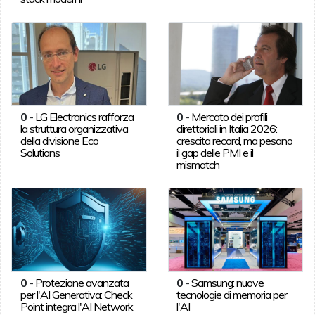
0
-
LG Electronics rafforza
0
-
Mercato dei profili
la struttura organizzativa
direttoriali in Italia 2026:
della divisione Eco
crescita record, ma pesano
Solutions
il gap delle PMI e il
mismatch
0
-
Protezione avanzata
0
-
Samsung: nuove
per l'AI Generativa: Check
tecnologie di memoria per
Point integra l'AI Network
l'AI