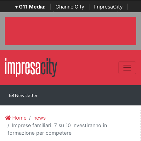
▾ G11 Media:
|
ChannelCity
|
ImpresaCity
|
SecurityOpenLab
|
Italian Channel Awards
|
Italian
Project Awards
|
Italian Security Awards
|
...
Newsletter
Home
news
Imprese familiari: 7 su 10 investiranno in
formazione per competere