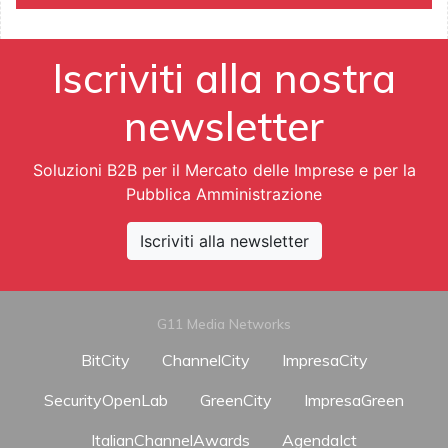
Iscriviti alla nostra
newsletter
Soluzioni B2B per il Mercato delle Imprese e per la
Pubblica Amministrazione
Iscriviti alla newsletter
G11 Media Networks
BitCity
ChannelCity
ImpresaCity
SecurityOpenLab
GreenCity
ImpresaGreen
ItalianChannelAwards
AgendaIct