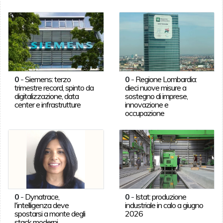
0
-
Siemens: terzo
0
-
Regione Lombardia:
trimestre record, spinto da
dieci nuove misure a
digitalizzazione, data
sostegno di imprese,
center e infrastrutture
innovazione e
occupazione
0
-
Dynatrace,
0
-
Istat: produzione
l'intelligenza deve
industriale in calo a giugno
spostarsi a monte degli
2026
stack moderni