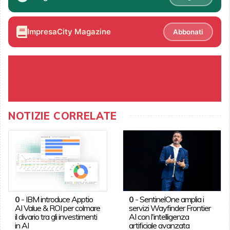
ImpresaCity Magazine
Abbonati
NOTIZIE CORRELATE
0
-
IBM introduce Apptio
0
-
SentinelOne amplia i
AI Value & ROI per colmare
servizi Wayfinder Frontier
il divario tra gli investimenti
AI con l'intelligenza
in AI
artificiale avanzata