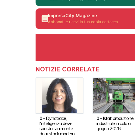
ImpresaCity Magazine
Abbonati e ricevi la tua copia cartacea
NOTIZIE CORRELATE
0
-
Dynatrace,
0
-
Istat: produzione
l'intelligenza deve
industriale in calo a
spostarsi a monte
giugno 2026
degli stack moderni