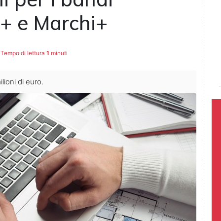
i+ e Marchi+
Tempo di lettura
1
minuti
lioni di euro.