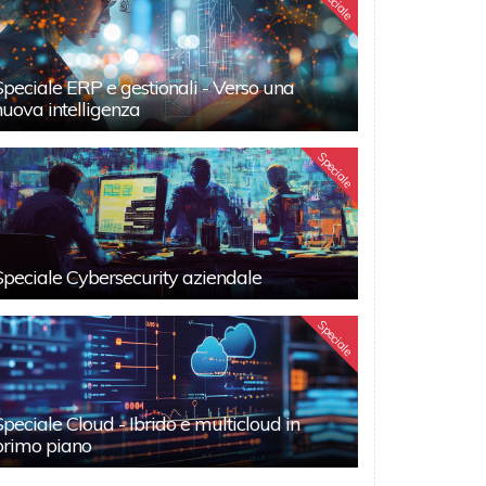
Speciale
Speciale ERP e gestionali - Verso una
nuova intelligenza
Speciale
Speciale Cybersecurity aziendale
Speciale
Speciale Cloud - Ibrido e multicloud in
primo piano