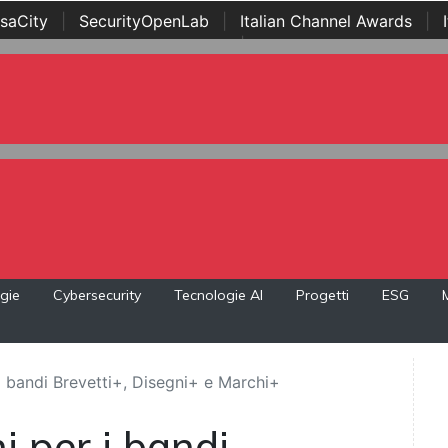
saCity
|
SecurityOpenLab
|
Italian Channel Awards
|
Awards
|
...
gie
Cybersecurity
Tecnologie AI
Progetti
ESG
 i bandi Brevetti+, Disegni+ e Marchi+
ni per i bandi