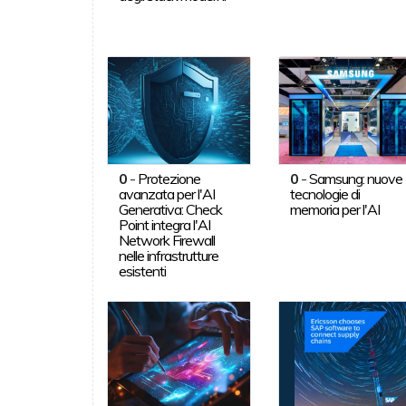
0
-
Protezione
0
-
Samsung: nuove
avanzata per l'AI
tecnologie di
Generativa: Check
memoria per l'AI
Point integra l'AI
Network Firewall
nelle infrastrutture
esistenti