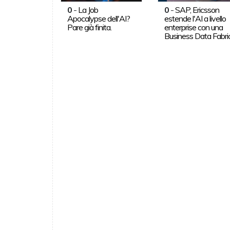
0
-
La Job
0
-
SAP, Ericsson
Apocalypse dell'AI?
estende l'AI a livello
Pare già finita.
enterprise con una
Business Data Fabri