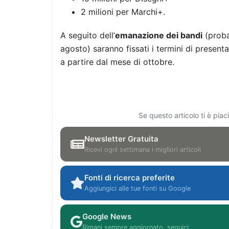
2 milioni per Marchi+.
A seguito dell’
emanazione dei bandi
(proba
agosto) saranno fissati i termini di presen
a partire dal mese di ottobre.
Se questo articolo ti è pia
Newsletter Gratuita
Ricevi ogni settimana i migliori articoli
Fonti di ricerca preferite
Aggiungici alle tue fonti su Google
Google News
Rimani sempre aggiornato, seguici