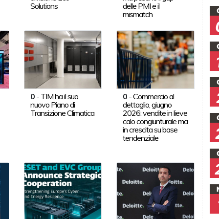
Solutions
delle PMI e il
mismatch
0
-
TIM ha il suo
0
-
Commercio al
nuovo Piano di
dettaglio, giugno
Transizione Climatica
2026: vendite in lieve
calo congiunturale ma
in crescita su base
tendenziale