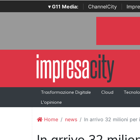
▾ G11 Media:
|
ChannelCity
|
Impre
Trasformazione Digitale
Cloud
Tecnolo
L'opinione
Home
news
In arrivo 32 milioni per
In arrivo 32 milio