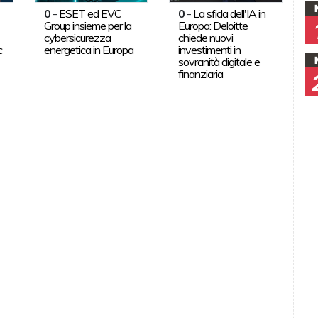
0
-
ESET ed EVC
0
-
La sfida dell'IA in
Group insieme per la
Europa: Deloitte
cybersicurezza
chiede nuovi
c
energetica in Europa
investimenti in
sovranità digitale e
finanziaria