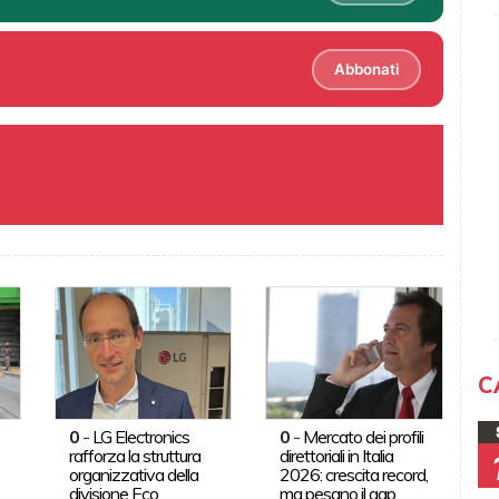
Abbonati
C
0
-
LG Electronics
0
-
Mercato dei profili
rafforza la struttura
direttoriali in Italia
organizzativa della
2026: crescita record,
divisione Eco
ma pesano il gap