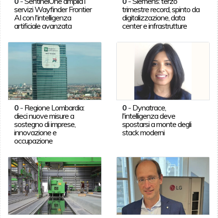
0
-
SentinelOne amplia i
0
-
Siemens: terzo
servizi Wayfinder Frontier
trimestre record, spinto da
AI con l'intelligenza
digitalizzazione, data
artificiale avanzata
center e infrastrutture
0
-
Regione Lombardia:
0
-
Dynatrace,
dieci nuove misure a
l'intelligenza deve
sostegno di imprese,
spostarsi a monte degli
innovazione e
stack moderni
occupazione