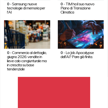
0
-
Samsung: nuove
0
-
TIM ha il suo nuovo
tecnologie di memoria per
Piano di Transizione
l'AI
Climatica
0
-
Commercio al dettaglio,
0
-
La Job Apocalypse
giugno 2026: vendite in
dell'AI? Pare già finita.
lieve calo congiunturale ma
in crescita su base
tendenziale