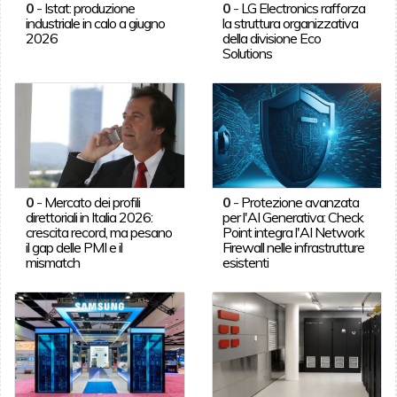
0
-
Istat: produzione
0
-
LG Electronics rafforza
industriale in calo a giugno
la struttura organizzativa
2026
della divisione Eco
Solutions
0
-
Mercato dei profili
0
-
Protezione avanzata
direttoriali in Italia 2026:
per l'AI Generativa: Check
crescita record, ma pesano
Point integra l'AI Network
il gap delle PMI e il
Firewall nelle infrastrutture
mismatch
esistenti