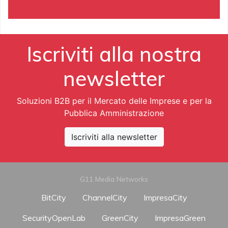
Iscriviti alla nostra
newsletter
Soluzioni B2B per il Mercato delle Imprese e per la
Pubblica Amministrazione
Iscriviti alla newsletter
G11 Media Networks
BitCity
ChannelCity
ImpresaCity
SecurityOpenLab
GreenCity
ImpresaGreen