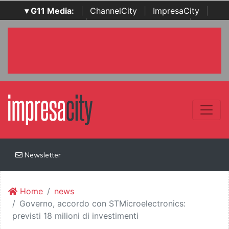
▾ G11 Media:
|
ChannelCity
|
ImpresaCity
|
SecurityOpenLab
|
Italian Channel Awards
|
Italian
Project Awards
|
Italian Security Awards
|
...
Newsletter
Home
news
Governo, accordo con STMicroelectronics:
previsti 18 milioni di investimenti