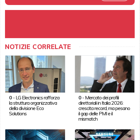
NOTIZIE CORRELATE
0
-
LG Electronics rafforza
0
-
Mercato dei profili
la struttura organizzativa
direttoriali in Italia 2026:
della divisione Eco
crescita record, ma pesano
Solutions
il gap delle PMI e il
mismatch