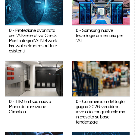
0
-
Protezione avanzata
0
-
Samsung: nuove
per l'AI Generativa: Check
tecnologie di memoria per
Point integra l'AI Network
l'AI
Firewall nelle infrastrutture
esistenti
0
-
TIM ha il suo nuovo
0
-
Commercio al dettaglio,
Piano di Transizione
giugno 2026: vendite in
Climatica
lieve calo congiunturale ma
in crescita su base
tendenziale