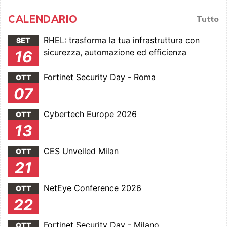
CALENDARIO
Tutto
RHEL: trasforma la tua infrastruttura con
SET
sicurezza, automazione ed efficienza
16
Fortinet Security Day - Roma
OTT
07
Cybertech Europe 2026
OTT
13
CES Unveiled Milan
OTT
21
NetEye Conference 2026
OTT
22
Fortinet Security Day - Milano
OTT