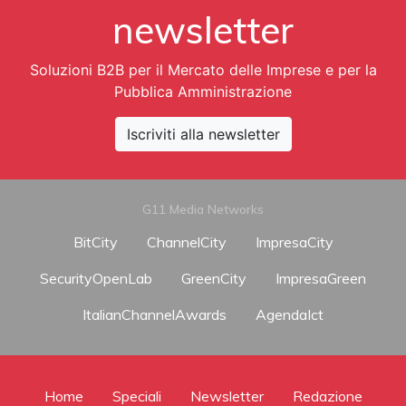
newsletter
Soluzioni B2B per il Mercato delle Imprese e per la
Pubblica Amministrazione
Iscriviti alla newsletter
G11 Media Networks
BitCity
ChannelCity
ImpresaCity
SecurityOpenLab
GreenCity
ImpresaGreen
ItalianChannelAwards
AgendaIct
Home
Speciali
Newsletter
Redazione