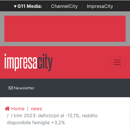
▾ G11 Media:
|
ChannelCity
|
ImpresaCity
|
SecurityOpenLab
|
Italian Channel Awards
|
Italian
Project Awards
|
Italian Security Awards
|
...
Newsletter
Home
news
I trim 2023: deficit/pil al -12,1%, reddito
disponibile famiglie +3,2%