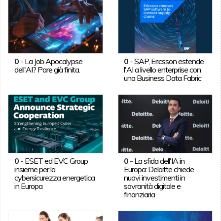
0
-
La Job Apocalypse
0
-
SAP, Ericsson estende
dell'AI? Pare già finita.
l'AI a livello enterprise con
una Business Data Fabric
0
-
ESET ed EVC Group
0
-
La sfida dell'IA in
insieme per la
Europa: Deloitte chiede
cybersicurezza energetica
nuovi investimenti in
in Europa
sovranità digitale e
finanziaria