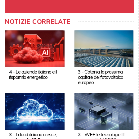
NOTIZIE CORRELATE
4
-
Le aziende italiane e il
3
-
Catania, la prossima
risparmio energetico
capitale del fotovoltaico
europeo
3
-
Il cloud italiano cresce,
2
-
WEF: le tecnologie IT