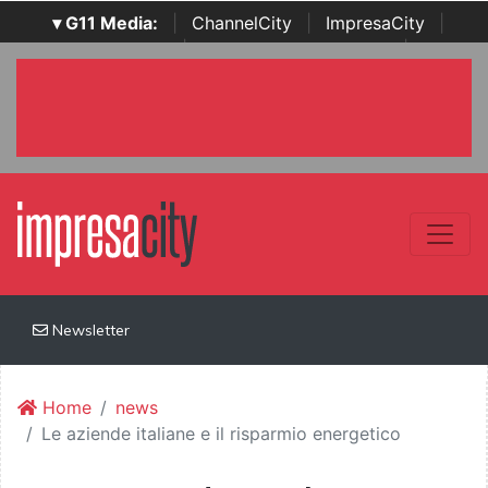
▾ G11 Media:
|
ChannelCity
|
ImpresaCity
|
SecurityOpenLab
|
Italian Channel Awards
|
Italian
Project Awards
|
Italian Security Awards
|
...
Newsletter
Home
news
Le aziende italiane e il risparmio energetico