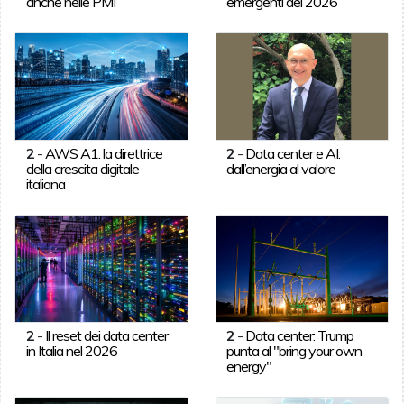
anche nelle PMI
emergenti del 2026
2
-
AWS A1: la direttrice
2
-
Data center e AI:
della crescita digitale
dall’energia al valore
italiana
2
-
Il reset dei data center
2
-
Data center: Trump
in Italia nel 2026
punta al "bring your own
energy"