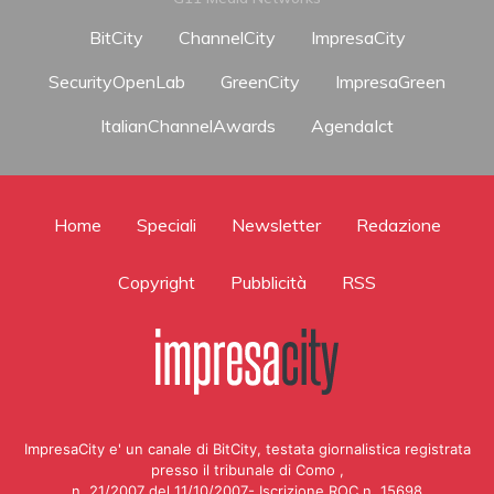
BitCity
ChannelCity
ImpresaCity
SecurityOpenLab
GreenCity
ImpresaGreen
ItalianChannelAwards
AgendaIct
Home
Speciali
Newsletter
Redazione
Copyright
Pubblicità
RSS
ImpresaCity e' un canale di BitCity, testata giornalistica registrata
presso il tribunale di Como ,
n. 21/2007 del 11/10/2007- Iscrizione ROC n. 15698