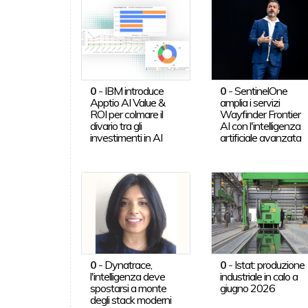
0
-
IBM introduce
0
-
SentinelOne
Apptio AI Value &
amplia i servizi
ROI per colmare il
Wayfinder Frontier
divario tra gli
AI con l'intelligenza
investimenti in AI
artificiale avanzata
0
-
Dynatrace,
0
-
Istat: produzione
l'intelligenza deve
industriale in calo a
spostarsi a monte
giugno 2026
degli stack moderni