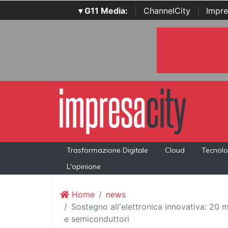
▾ G11 Media:
|
ChannelCity
|
Impre
Trasformazione Digitale
Cloud
Tecnolo
L'opinione
Home
news
Sostegno all'elettronica innovativa: 20 m
e semiconduttori