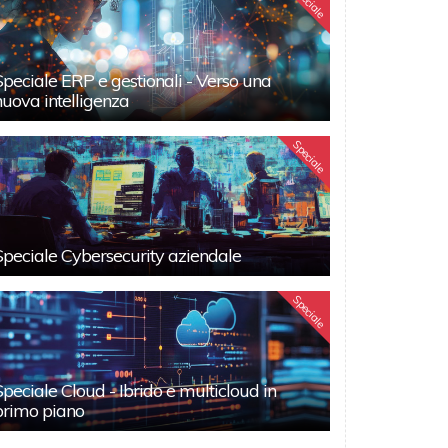
Speciale
Speciale ERP e gestionali - Verso una
nuova intelligenza
Speciale
Speciale Cybersecurity aziendale
Speciale
Speciale Cloud - Ibrido e multicloud in
primo piano