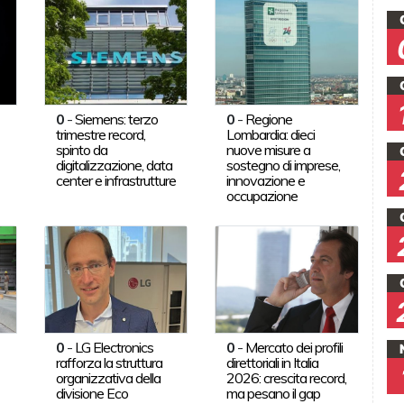
0
-
Siemens: terzo
0
-
Regione
trimestre record,
Lombardia: dieci
spinto da
nuove misure a
digitalizzazione, data
sostegno di imprese,
center e infrastrutture
innovazione e
occupazione
0
-
LG Electronics
0
-
Mercato dei profili
rafforza la struttura
direttoriali in Italia
organizzativa della
2026: crescita record,
divisione Eco
ma pesano il gap