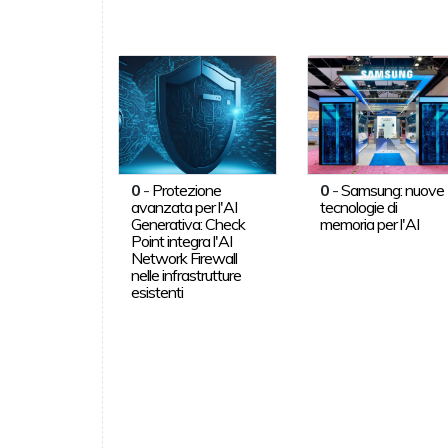
0
-
Protezione
0
-
Samsung: nuove
avanzata per l'AI
tecnologie di
Generativa: Check
memoria per l'AI
Point integra l'AI
Network Firewall
nelle infrastrutture
esistenti