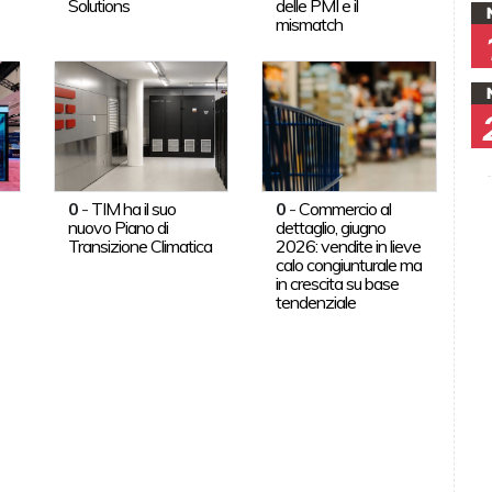
Solutions
delle PMI e il
mismatch
0
-
TIM ha il suo
0
-
Commercio al
nuovo Piano di
dettaglio, giugno
Transizione Climatica
2026: vendite in lieve
calo congiunturale ma
in crescita su base
tendenziale