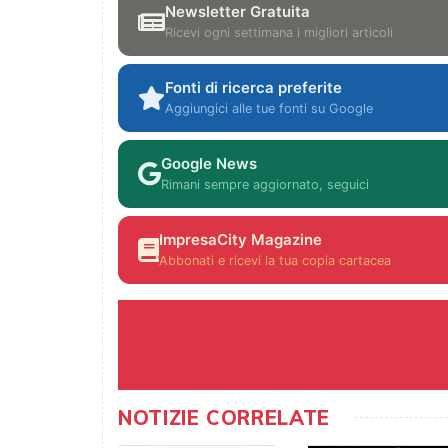
Newsletter Gratuita
Ricevi ogni settimana i migliori articoli
Fonti di ricerca preferite
Aggiungici alle tue fonti su Google
Google News
Rimani sempre aggiornato, seguici
ImpresaCity Magazine
Abbonati e ricevi la tua copia cartacea
NOTIZIE CORRELATE