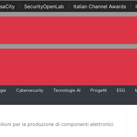
saCity
|
SecurityOpenLab
|
Italian Channel Awards
|
Awards
|
...
gie
Cybersecurity
Tecnologie AI
Progetti
ESG
ilioni per la produzione di componenti elettronici