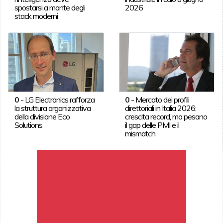
spostarsi a monte degli
2026
stack moderni
0
-
LG Electronics rafforza
0
-
Mercato dei profili
la struttura organizzativa
direttoriali in Italia 2026:
della divisione Eco
crescita record, ma pesano
Solutions
il gap delle PMI e il
mismatch