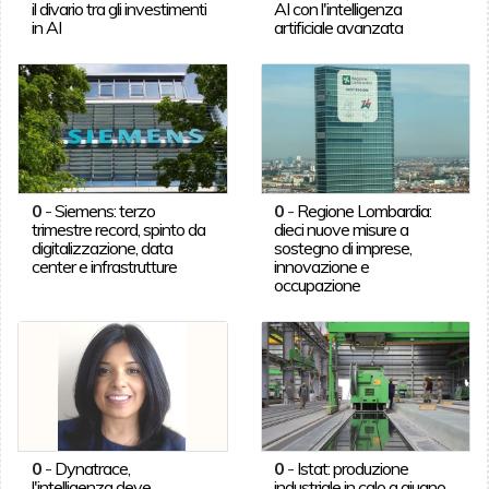
il divario tra gli investimenti
AI con l'intelligenza
in AI
artificiale avanzata
0
-
Siemens: terzo
0
-
Regione Lombardia:
trimestre record, spinto da
dieci nuove misure a
digitalizzazione, data
sostegno di imprese,
center e infrastrutture
innovazione e
occupazione
0
-
Dynatrace,
0
-
Istat: produzione
l'intelligenza deve
industriale in calo a giugno