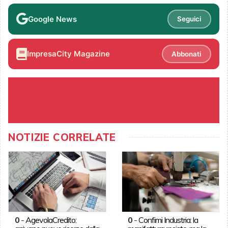
Google News
Seguici
ImpresaCity Magazine
Abbonati
NOTIZIE CORRELATE
0
-
AgevolaCredito:
0
-
Confimi Industria: la