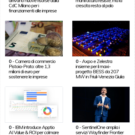
arrivano nuove risorse dalla
manifattura resiste, ma la
CdC Milano per i
crescita resta al palo
finanziamenti alle imprese
0
-
Camera di commercio
0
-
Axpo e Zelestra
Pistoia-Prato: oltre 1,3
insieme per il maxi-
milioni di euro per
progetto BESS da 207
sostenere le imprese
MW in Friuli-Venezia Giulia
0
-
IBM introduce Apptio
0
-
SentinelOne amplia i
AI Value & ROI per colmare
servizi Wayfinder Frontier