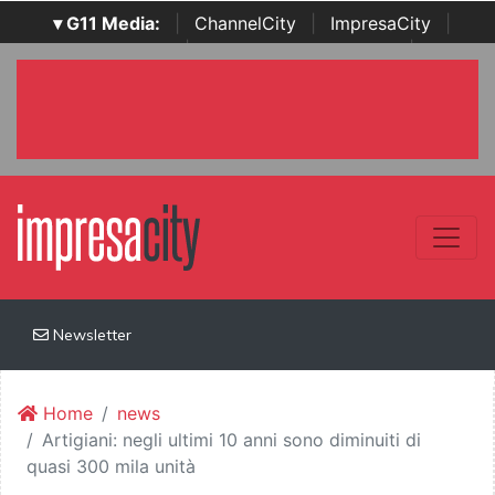
▾ G11 Media:
|
ChannelCity
|
ImpresaCity
|
SecurityOpenLab
|
Italian Channel Awards
|
Italian
Project Awards
|
Italian Security Awards
|
...
Newsletter
Home
news
Artigiani: negli ultimi 10 anni sono diminuiti di
quasi 300 mila unità