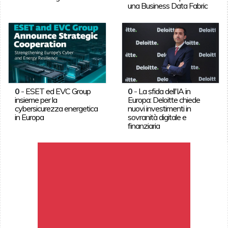
una Business Data Fabric
0
-
ESET ed EVC Group
0
-
La sfida dell'IA in
insieme per la
Europa: Deloitte chiede
cybersicurezza energetica
nuovi investimenti in
in Europa
sovranità digitale e
finanziaria