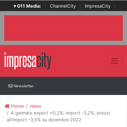
▾ G11 Media:
|
ChannelCity
|
ImpresaCity
|
SecurityOpenLab
|
Italian Channel Awards
|
Italian
Project Awards
|
Italian Security Awards
|
...
Newsletter
Home
news
A gennaio export +0,2%, import -3,2%; prezzi
all’import -3,5% su dicembre 2022