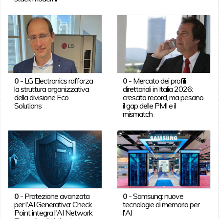
0
-
LG Electronics rafforza
0
-
Mercato dei profili
la struttura organizzativa
direttoriali in Italia 2026:
della divisione Eco
crescita record, ma pesano
Solutions
il gap delle PMI e il
mismatch
0
-
Protezione avanzata
0
-
Samsung: nuove
per l'AI Generativa: Check
tecnologie di memoria per
Point integra l'AI Network
l'AI