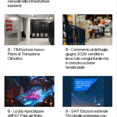
Firewall nelle infrastrutture
esistenti
0
-
TIM ha il suo nuovo
0
-
Commercio al dettaglio,
Piano di Transizione
giugno 2026: vendite in
Climatica
lieve calo congiunturale ma
in crescita su base
tendenziale
0
-
La Job Apocalypse
0
-
SAP, Ericsson estende
dell'AI? Pare già finita.
l'AI a livello enterprise con