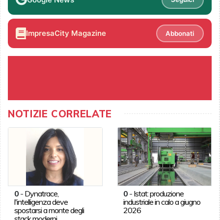
ImpresaCity Magazine
Abbonati
NOTIZIE CORRELATE
0
-
Dynatrace,
0
-
Istat: produzione
l'intelligenza deve
industriale in calo a giugno
spostarsi a monte degli
2026
stack moderni