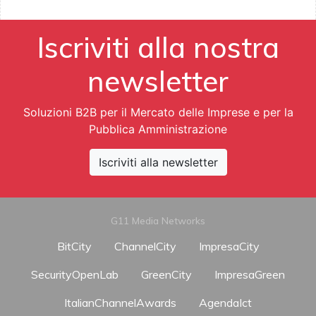
Iscriviti alla nostra
newsletter
Soluzioni B2B per il Mercato delle Imprese e per la
Pubblica Amministrazione
Iscriviti alla newsletter
G11 Media Networks
BitCity
ChannelCity
ImpresaCity
SecurityOpenLab
GreenCity
ImpresaGreen
ItalianChannelAwards
AgendaIct