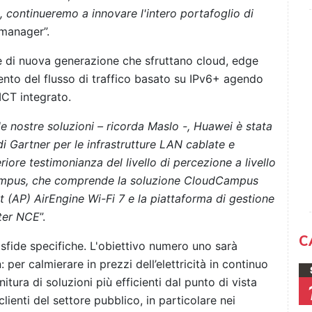
po, continueremo a innovare l'intero portafoglio di
 manager”.
rate di nuova generazione che sfruttano cloud, edge
amento del flusso di traffico basato su IPv6+ agendo
ICT integrato.
lle nostre soluzioni – ricorda Maslo -, Huawei è stata
 Gartner per le infrastrutture LAN cablate e
eriore testimonianza del livello di percezione a livello
i campus, che comprende la soluzione CloudCampus
t (AP) AirEngine Wi-Fi 7 e la piattaforma di gestione
ster NCE
”.
C
sfide specifiche. L'obiettivo numero uno sarà
 per calmierare in prezzi dell’elettricità in continuo
tura di soluzioni più efficienti dal punto di vista
clienti del settore pubblico, in particolare nei