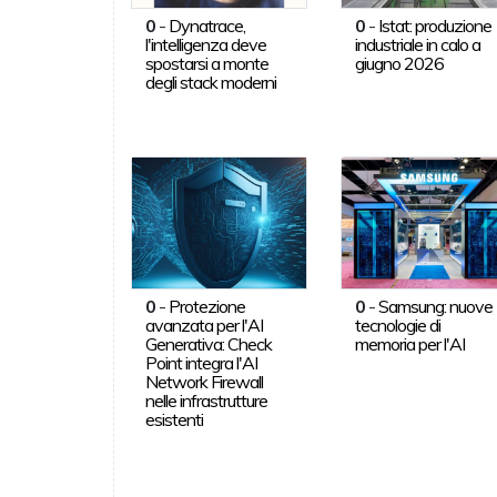
0
-
Dynatrace,
0
-
Istat: produzione
l'intelligenza deve
industriale in calo a
spostarsi a monte
giugno 2026
degli stack moderni
0
-
Protezione
0
-
Samsung: nuove
avanzata per l'AI
tecnologie di
Generativa: Check
memoria per l'AI
Point integra l'AI
Network Firewall
nelle infrastrutture
esistenti