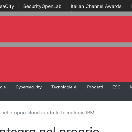
saCity
|
SecurityOpenLab
|
Italian Channel Awards
|
Awards
|
...
gie
Cybersecurity
Tecnologie AI
Progetti
ESG
 nel proprio cloud ibrido le tecnologie IBM
ntegra nel proprio