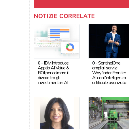
NOTIZIE CORRELATE
0
-
IBM introduce
0
-
SentinelOne
Apptio AI Value &
amplia i servizi
ROI per colmare il
Wayfinder Frontier
divario tra gli
AI con l'intelligenza
investimenti in AI
artificiale avanzata