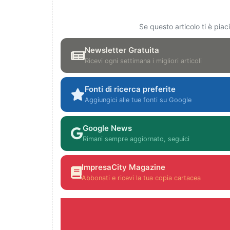
Se questo articolo ti è pia
Newsletter Gratuita
Ricevi ogni settimana i migliori articoli
Fonti di ricerca preferite
Aggiungici alle tue fonti su Google
Google News
Rimani sempre aggiornato, seguici
ImpresaCity Magazine
Abbonati e ricevi la tua copia cartacea