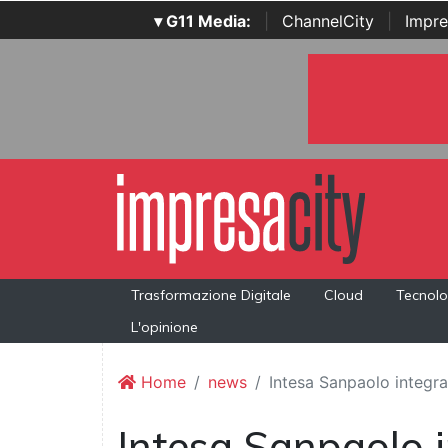
▾ G11 Media:
|
ChannelCity
|
Impre
Trasformazione Digitale
Cloud
Tecnolo
L'opinione
Home
news
Intesa Sanpaolo integra
Intesa Sanpaolo i