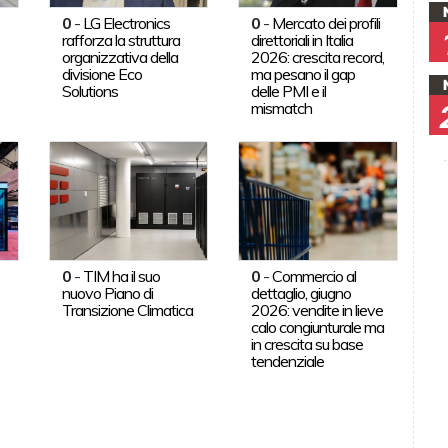
0
-
LG Electronics
0
-
Mercato dei profili
rafforza la struttura
direttoriali in Italia
organizzativa della
2026: crescita record,
divisione Eco
ma pesano il gap
Solutions
delle PMI e il
mismatch
0
-
TIM ha il suo
0
-
Commercio al
nuovo Piano di
dettaglio, giugno
Transizione Climatica
2026: vendite in lieve
calo congiunturale ma
in crescita su base
tendenziale