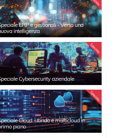
Speciale
Speciale ERP e gestionali - Verso una
nuova intelligenza
Speciale
Speciale Cybersecurity aziendale
Speciale
Speciale Cloud - Ibrido e multicloud in
primo piano