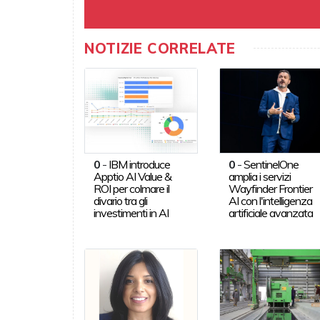
NOTIZIE CORRELATE
0
-
IBM introduce
0
-
SentinelOne
Apptio AI Value &
amplia i servizi
ROI per colmare il
Wayfinder Frontier
divario tra gli
AI con l'intelligenza
investimenti in AI
artificiale avanzata