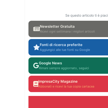
Se questo articolo ti è pia
Newsletter Gratuita
Ricevi ogni settimana i migliori articoli
Fonti di ricerca preferite
Aggiungici alle tue fonti su Google
Google News
Rimani sempre aggiornato, seguici
ImpresaCity Magazine
Abbonati e ricevi la tua copia cartacea