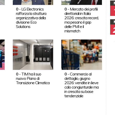
0
-
LG Electronics
0
-
Mercato dei profili
rafforza la struttura
direttoriali in Italia
organizzativa della
2026: crescita record,
divisione Eco
ma pesano il gap
Solutions
delle PMI e il
mismatch
0
-
TIM ha il suo
0
-
Commercio al
nuovo Piano di
dettaglio, giugno
Transizione Climatica
2026: vendite in lieve
calo congiunturale ma
in crescita su base
tendenziale