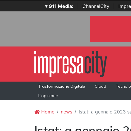
▾ G11 Media:
|
ChannelCity
|
Impre
Trasformazione Digitale
Cloud
Tecnolo
L'opinione
Home
news
Istat: a gennaio 2023 s
Istat: a gennaio 