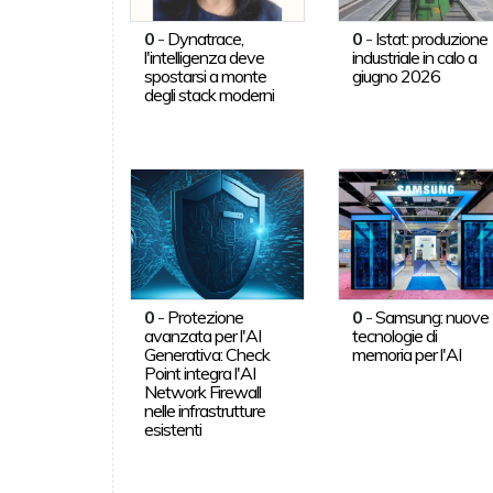
0
-
Dynatrace,
0
-
Istat: produzione
l'intelligenza deve
industriale in calo a
spostarsi a monte
giugno 2026
degli stack moderni
0
-
Protezione
0
-
Samsung: nuove
avanzata per l'AI
tecnologie di
Generativa: Check
memoria per l'AI
Point integra l'AI
Network Firewall
nelle infrastrutture
esistenti