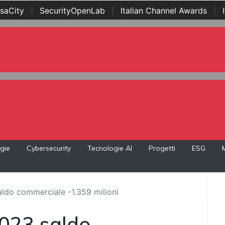
saCity
|
SecurityOpenLab
|
Italian Channel Awards
|
Awards
|
...
gie
Cybersecurity
Tecnologie AI
Progetti
ESG
aldo commerciale -1.359 milioni
2023 saldo