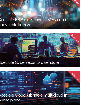
Speciale
Speciale ERP e gestionali - Verso una
nuova intelligenza
Speciale
Speciale Cybersecurity aziendale
Speciale
Speciale Cloud - Ibrido e multicloud in
primo piano