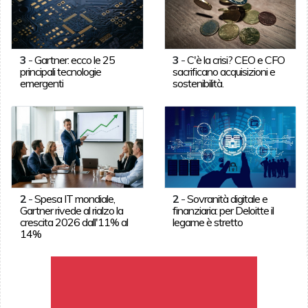
3
-
Gartner: ecco le 25
3
-
C'è la crisi? CEO e CFO
principali tecnologie
sacrificano acquisizioni e
emergenti
sostenibilità.
2
-
Spesa IT mondiale,
2
-
Sovranità digitale e
Gartner rivede al rialzo la
finanziaria: per Deloitte il
crescita 2026 dall'11% al
legame è stretto
14%