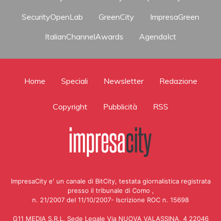
SecurityOpenLab
GreenCity
ImpresaGreen
ItalianChannelAwards
AgendaIct
Home
Speciali
Newsletter
Redazione
Copyright
Pubblicità
RSS
ImpresaCity e' un canale di BitCity, testata giornalistica registrata
presso il tribunale di Como ,
n. 21/2007 del 11/10/2007- Iscrizione ROC n. 15698
G11 MEDIA S.R.L. Sede Legale Via NUOVA VALASSINA, 4 22046