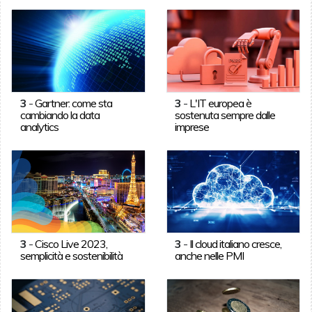
3
-
Gartner: come sta
3
-
L'IT europea è
cambiando la data
sostenuta sempre dalle
analytics
imprese
3
-
Cisco Live 2023,
3
-
Il cloud italiano cresce,
semplicità e sostenibilità
anche nelle PMI