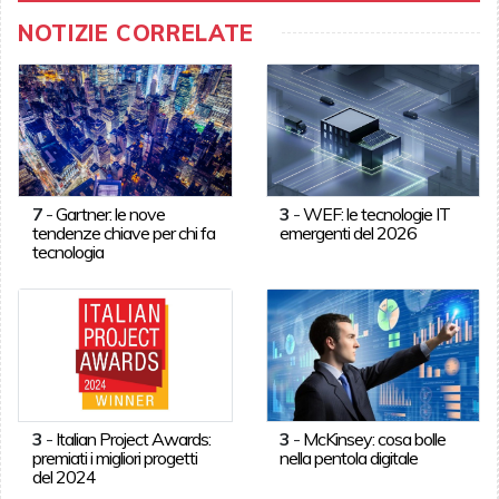
NOTIZIE CORRELATE
7
-
Gartner: le nove
3
-
WEF: le tecnologie IT
tendenze chiave per chi fa
emergenti del 2026
tecnologia
3
-
Italian Project Awards:
3
-
McKinsey: cosa bolle
premiati i migliori progetti
nella pentola digitale
del 2024