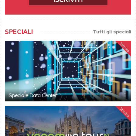
SPECIALI
Tutti gli speciali
Speciale
Speciale Data Center
Speciale