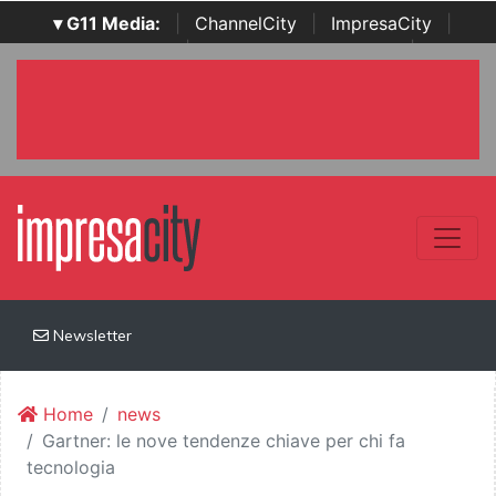
▾ G11 Media:
|
ChannelCity
|
ImpresaCity
|
SecurityOpenLab
|
Italian Channel Awards
|
Italian
Project Awards
|
Italian Security Awards
|
...
Newsletter
Home
news
Gartner: le nove tendenze chiave per chi fa
tecnologia