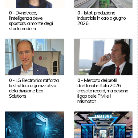
0
-
Dynatrace,
0
-
Istat: produzione
l'intelligenza deve
industriale in calo a giugno
spostarsi a monte degli
2026
stack moderni
0
-
LG Electronics rafforza
0
-
Mercato dei profili
la struttura organizzativa
direttoriali in Italia 2026:
della divisione Eco
crescita record, ma pesano
Solutions
il gap delle PMI e il
mismatch