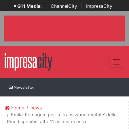
▾ G11 Media:
|
ChannelCity
|
ImpresaCity
|
SecurityOpenLab
|
Italian Channel Awards
|
Italian
Project Awards
|
Italian Security Awards
|
...
Newsletter
Home
news
Emila-Romagna: per la ‘transizione digitale’ delle
Pmi disponibili altri 11 milioni di euro