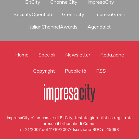
BitCity
ChannelCity
ImpresaCity
SecurityOpenLab
GreenCity
ImpresaGreen
ItalianChannelAwards
AgendaIct
Home
Speciali
Newsletter
Redazione
Copyright
Pubblicità
RSS
ImpresaCity e' un canale di BitCity, testata giornalistica registrata
presso il tribunale di Como ,
n. 21/2007 del 11/10/2007- Iscrizione ROC n. 15698