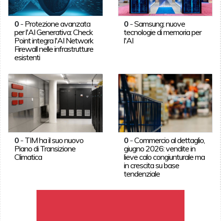
0
-
Protezione avanzata
0
-
Samsung: nuove
per l'AI Generativa: Check
tecnologie di memoria per
Point integra l'AI Network
l'AI
Firewall nelle infrastrutture
esistenti
0
-
TIM ha il suo nuovo
0
-
Commercio al dettaglio,
Piano di Transizione
giugno 2026: vendite in
Climatica
lieve calo congiunturale ma
in crescita su base
tendenziale