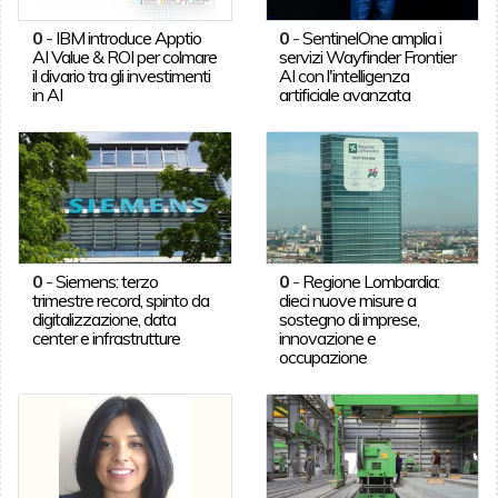
0
-
IBM introduce Apptio
0
-
SentinelOne amplia i
AI Value & ROI per colmare
servizi Wayfinder Frontier
il divario tra gli investimenti
AI con l'intelligenza
in AI
artificiale avanzata
0
-
Siemens: terzo
0
-
Regione Lombardia:
trimestre record, spinto da
dieci nuove misure a
digitalizzazione, data
sostegno di imprese,
center e infrastrutture
innovazione e
occupazione