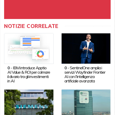
NOTIZIE CORRELATE
0
-
IBM introduce Apptio
0
-
SentinelOne amplia i
AI Value & ROI per colmare
servizi Wayfinder Frontier
il divario tra gli investimenti
AI con l'intelligenza
in AI
artificiale avanzata