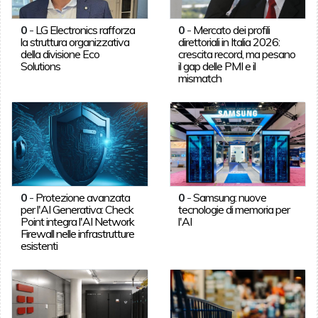
0
-
LG Electronics rafforza
0
-
Mercato dei profili
la struttura organizzativa
direttoriali in Italia 2026:
della divisione Eco
crescita record, ma pesano
Solutions
il gap delle PMI e il
mismatch
0
-
Protezione avanzata
0
-
Samsung: nuove
per l'AI Generativa: Check
tecnologie di memoria per
Point integra l'AI Network
l'AI
Firewall nelle infrastrutture
esistenti