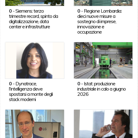
0
-
Siemens: terzo
0
-
Regione Lombardia:
trimestre record, spinto da
dieci nuove misure a
digitalizzazione, data
sostegno di imprese,
center e infrastrutture
innovazione e
occupazione
0
-
Dynatrace,
0
-
Istat: produzione
l'intelligenza deve
industriale in calo a giugno
spostarsi a monte degli
2026
stack moderni