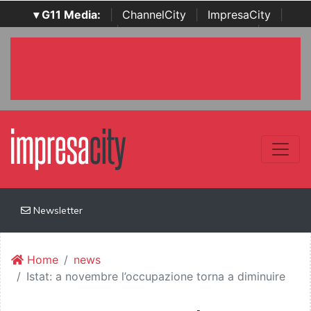
▾ G11 Media:
|
ChannelCity
|
ImpresaCity
|
SecurityOpenLab
|
Italian Channel Awards
|
Italian
Project Awards
|
Italian Security Awards
|
...
Newsletter
Home
news
Istat: a novembre l’occupazione torna a diminuire