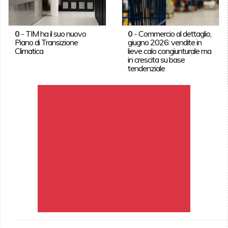
0
-
TIM ha il suo nuovo
0
-
Commercio al dettaglio,
Piano di Transizione
giugno 2026: vendite in
Climatica
lieve calo congiunturale ma
in crescita su base
tendenziale