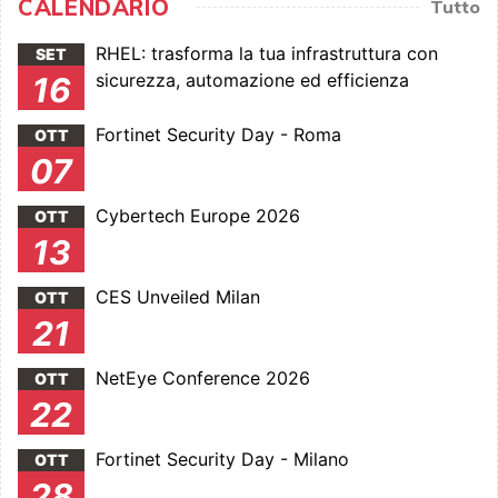
CALENDARIO
Tutto
RHEL: trasforma la tua infrastruttura con
SET
sicurezza, automazione ed efficienza
16
Fortinet Security Day - Roma
OTT
07
Cybertech Europe 2026
OTT
13
CES Unveiled Milan
OTT
21
NetEye Conference 2026
OTT
22
Fortinet Security Day - Milano
OTT
28