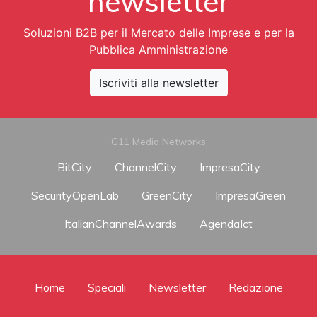
newsletter
Soluzioni B2B per il Mercato delle Imprese e per la
Pubblica Amministrazione
Iscriviti alla newsletter
G11 Media Networks
BitCity
ChannelCity
ImpresaCity
SecurityOpenLab
GreenCity
ImpresaGreen
ItalianChannelAwards
AgendaIct
Home
Speciali
Newsletter
Redazione