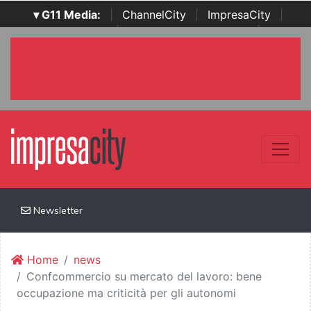
▾ G11 Media:
|
ChannelCity
|
ImpresaCity
|
SecurityOpenLab
|
Italian Channel Awards
|
Italian
Project Awards
|
Italian Security Awards
|
...
Newsletter
Home
news
Confcommercio su mercato del lavoro: bene
occupazione ma criticità per gli autonomi