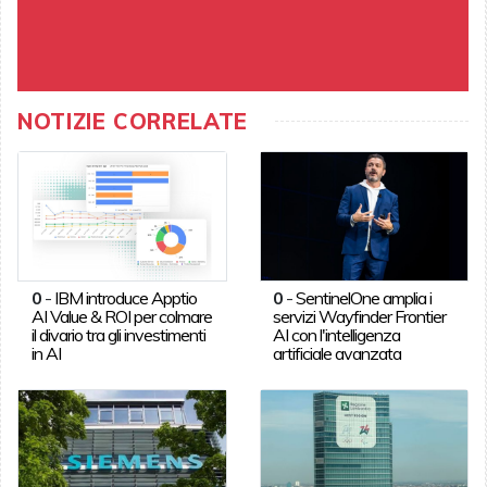
NOTIZIE CORRELATE
0
-
IBM introduce Apptio
0
-
SentinelOne amplia i
AI Value & ROI per colmare
servizi Wayfinder Frontier
il divario tra gli investimenti
AI con l'intelligenza
in AI
artificiale avanzata