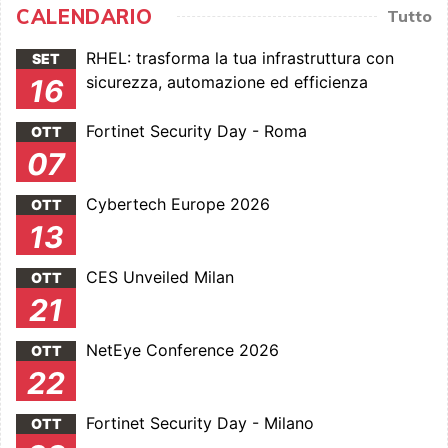
CALENDARIO
Tutto
RHEL: trasforma la tua infrastruttura con
SET
sicurezza, automazione ed efficienza
16
Fortinet Security Day - Roma
OTT
07
Cybertech Europe 2026
OTT
13
CES Unveiled Milan
OTT
21
NetEye Conference 2026
OTT
22
Fortinet Security Day - Milano
OTT