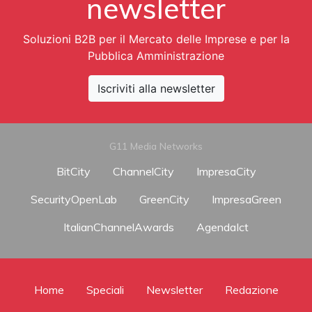
newsletter
Soluzioni B2B per il Mercato delle Imprese e per la
Pubblica Amministrazione
Iscriviti alla newsletter
G11 Media Networks
BitCity
ChannelCity
ImpresaCity
SecurityOpenLab
GreenCity
ImpresaGreen
ItalianChannelAwards
AgendaIct
Home
Speciali
Newsletter
Redazione