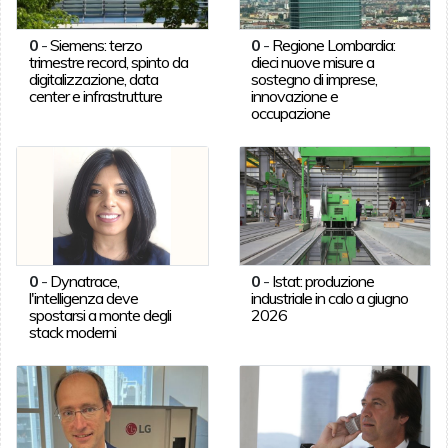
0
-
Siemens: terzo
0
-
Regione Lombardia:
trimestre record, spinto da
dieci nuove misure a
digitalizzazione, data
sostegno di imprese,
center e infrastrutture
innovazione e
occupazione
0
-
Dynatrace,
0
-
Istat: produzione
l'intelligenza deve
industriale in calo a giugno
spostarsi a monte degli
2026
stack moderni