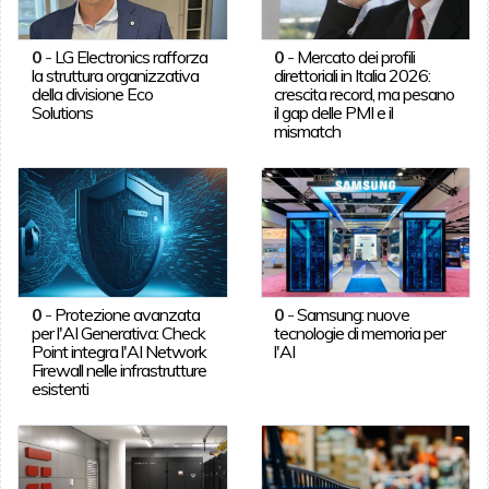
0
-
LG Electronics rafforza
0
-
Mercato dei profili
la struttura organizzativa
direttoriali in Italia 2026:
della divisione Eco
crescita record, ma pesano
Solutions
il gap delle PMI e il
mismatch
0
-
Protezione avanzata
0
-
Samsung: nuove
per l'AI Generativa: Check
tecnologie di memoria per
Point integra l'AI Network
l'AI
Firewall nelle infrastrutture
esistenti