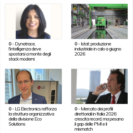
0
-
Dynatrace,
0
-
Istat: produzione
l'intelligenza deve
industriale in calo a giugno
spostarsi a monte degli
2026
stack moderni
0
-
LG Electronics rafforza
0
-
Mercato dei profili
la struttura organizzativa
direttoriali in Italia 2026:
della divisione Eco
crescita record, ma pesano
Solutions
il gap delle PMI e il
mismatch