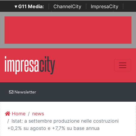
▾ G11 Media:
|
ChannelCity
|
ImpresaCity
|
SecurityOpenLab
|
Italian Channel Awards
|
Italian
Project Awards
|
Italian Security Awards
|
...
Newsletter
Home
news
Istat: a settembre produzione nelle costruzioni
+0,2% su agosto e +7,7% su base annua