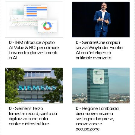
0
-
IBM introduce Apptio
0
-
SentinelOne amplia i
AI Value & ROI per colmare
servizi Wayfinder Frontier
il divario tra gli investimenti
AI con l'intelligenza
in AI
artificiale avanzata
0
-
Siemens: terzo
0
-
Regione Lombardia:
trimestre record, spinto da
dieci nuove misure a
digitalizzazione, data
sostegno di imprese,
center e infrastrutture
innovazione e
occupazione