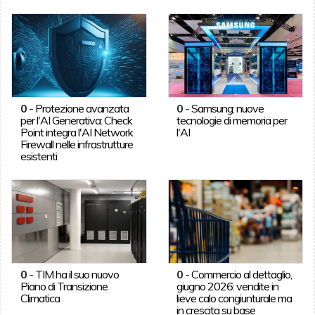
0
-
Protezione avanzata
0
-
Samsung: nuove
per l'AI Generativa: Check
tecnologie di memoria per
Point integra l'AI Network
l'AI
Firewall nelle infrastrutture
esistenti
0
-
TIM ha il suo nuovo
0
-
Commercio al dettaglio,
Piano di Transizione
giugno 2026: vendite in
Climatica
lieve calo congiunturale ma
in crescita su base