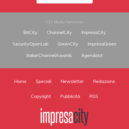
G11 Media Networks
BitCity
ChannelCity
ImpresaCity
SecurityOpenLab
GreenCity
ImpresaGreen
ItalianChannelAwards
AgendaIct
Home
Speciali
Newsletter
Redazione
Copyright
Pubblicità
RSS