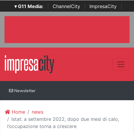
▾ G11 Media:
|
ChannelCity
|
ImpresaCity
|
SecurityOpenLab
|
Italian Channel Awards
|
Italian
Project Awards
|
Italian Security Awards
|
...
Newsletter
Home
news
Istat: a settembre 2022, dopo due mesi di calo,
l’occupazione torna a crescere