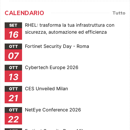
CALENDARIO
Tutto
RHEL: trasforma la tua infrastruttura con
SET
sicurezza, automazione ed efficienza
16
Fortinet Security Day - Roma
OTT
07
Cybertech Europe 2026
OTT
13
CES Unveiled Milan
OTT
21
NetEye Conference 2026
OTT
22