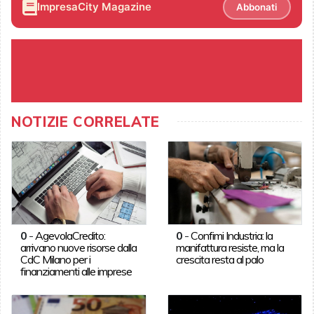
ImpresaCity Magazine
Abbonati
NOTIZIE CORRELATE
0
-
AgevolaCredito:
0
-
Confimi Industria: la
arrivano nuove risorse dalla
manifattura resiste, ma la
CdC Milano per i
crescita resta al palo
finanziamenti alle imprese