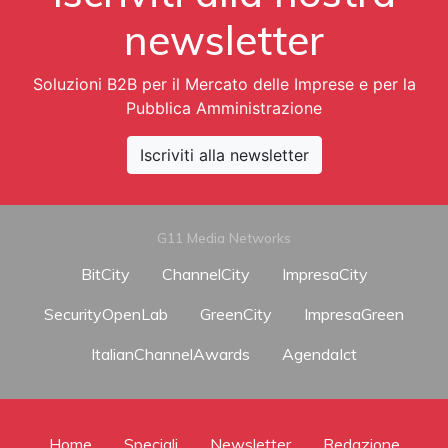
newsletter
Soluzioni B2B per il Mercato delle Imprese e per la
Pubblica Amministrazione
Iscriviti alla newsletter
G11 Media Networks
BitCity
ChannelCity
ImpresaCity
SecurityOpenLab
GreenCity
ImpresaGreen
ItalianChannelAwards
AgendaIct
Home
Speciali
Newsletter
Redazione