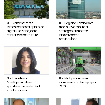
0
-
Siemens: terzo
0
-
Regione Lombardia:
trimestre record, spinto da
dieci nuove misure a
digitalizzazione, data
sostegno di imprese,
center e infrastrutture
innovazione e
occupazione
0
-
Dynatrace,
0
-
Istat: produzione
l'intelligenza deve
industriale in calo a giugno
spostarsi a monte degli
2026
stack moderni