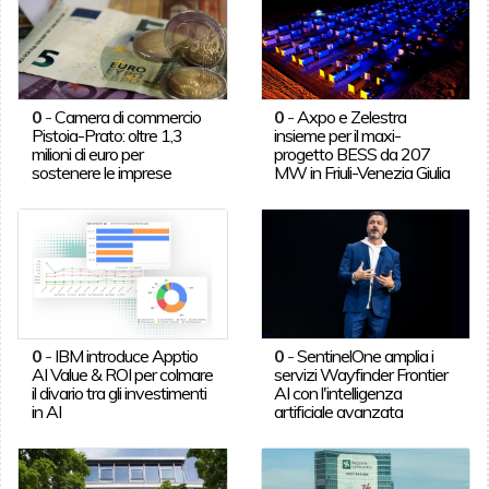
0
-
Camera di commercio
0
-
Axpo e Zelestra
Pistoia-Prato: oltre 1,3
insieme per il maxi-
milioni di euro per
progetto BESS da 207
sostenere le imprese
MW in Friuli-Venezia Giulia
0
-
IBM introduce Apptio
0
-
SentinelOne amplia i
AI Value & ROI per colmare
servizi Wayfinder Frontier
il divario tra gli investimenti
AI con l'intelligenza
in AI
artificiale avanzata