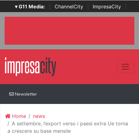
▾ G11 Media:
|
ChannelCity
|
ImpresaCity
|
SecurityOpenLab
|
Italian Channel Awards
|
Italian
Project Awards
|
Italian Security Awards
|
...
Newsletter
Home
news
A settembre, l’export verso i paesi extra Ue torna
a crescere su base mensile