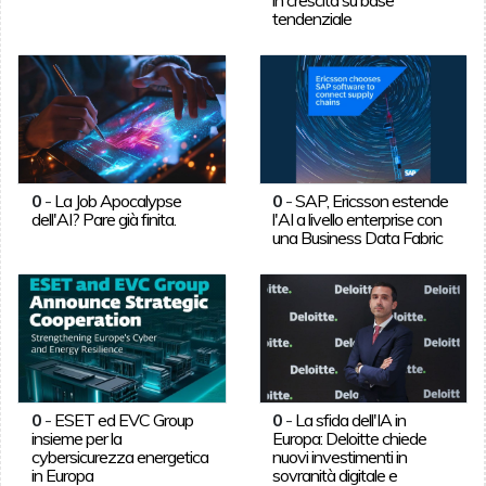
tendenziale
0
-
La Job Apocalypse
0
-
SAP, Ericsson estende
dell'AI? Pare già finita.
l'AI a livello enterprise con
una Business Data Fabric
0
-
ESET ed EVC Group
0
-
La sfida dell'IA in
insieme per la
Europa: Deloitte chiede
cybersicurezza energetica
nuovi investimenti in
in Europa
sovranità digitale e