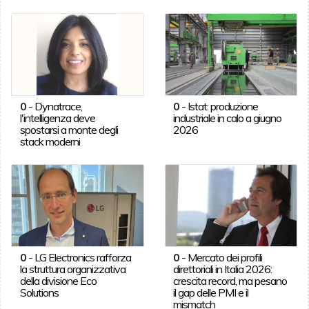
0
-
Dynatrace,
0
-
Istat: produzione
l'intelligenza deve
industriale in calo a giugno
spostarsi a monte degli
2026
stack moderni
0
-
LG Electronics rafforza
0
-
Mercato dei profili
la struttura organizzativa
direttoriali in Italia 2026:
della divisione Eco
crescita record, ma pesano
Solutions
il gap delle PMI e il
mismatch