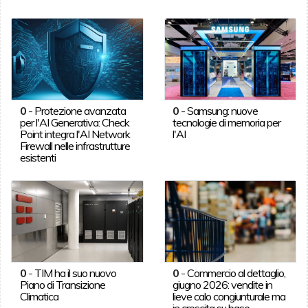
0
-
Protezione avanzata
0
-
Samsung: nuove
per l'AI Generativa: Check
tecnologie di memoria per
Point integra l'AI Network
l'AI
Firewall nelle infrastrutture
esistenti
0
-
TIM ha il suo nuovo
0
-
Commercio al dettaglio,
Piano di Transizione
giugno 2026: vendite in
Climatica
lieve calo congiunturale ma
in crescita su base