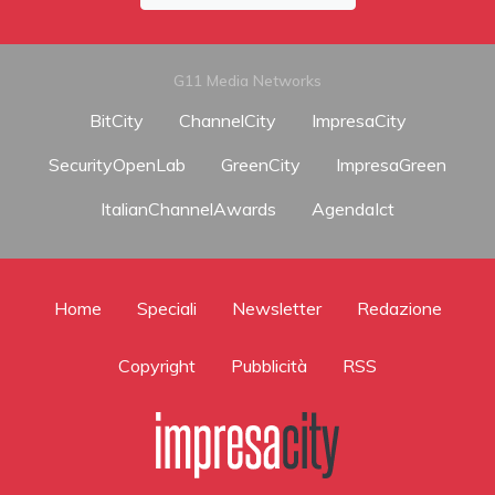
G11 Media Networks
BitCity
ChannelCity
ImpresaCity
SecurityOpenLab
GreenCity
ImpresaGreen
ItalianChannelAwards
AgendaIct
Home
Speciali
Newsletter
Redazione
Copyright
Pubblicità
RSS