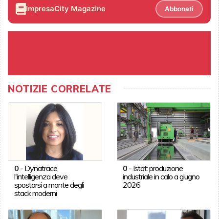
ImpresaCity Magazine
Abbonati
NOTIZIE CORRELATE
0
-
Dynatrace,
0
-
Istat: produzione
l'intelligenza deve
industriale in calo a giugno
spostarsi a monte degli
2026
stack moderni