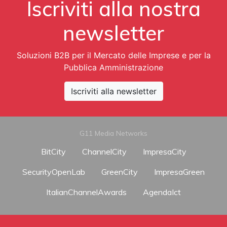
Iscriviti alla nostra
newsletter
Soluzioni B2B per il Mercato delle Imprese e per la
Pubblica Amministrazione
Iscriviti alla newsletter
G11 Media Networks
BitCity
ChannelCity
ImpresaCity
SecurityOpenLab
GreenCity
ImpresaGreen
ItalianChannelAwards
AgendaIct