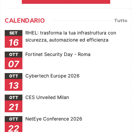
CALENDARIO
Tutto
RHEL: trasforma la tua infrastruttura con
SET
sicurezza, automazione ed efficienza
16
Fortinet Security Day - Roma
OTT
07
Cybertech Europe 2026
OTT
13
CES Unveiled Milan
OTT
21
NetEye Conference 2026
OTT
22