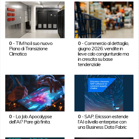
0
-
TIM ha il suo nuovo
0
-
Commercio al dettaglio,
Piano di Transizione
giugno 2026: vendite in
Climatica
lieve calo congiunturale ma
in crescita su base
tendenziale
0
-
La Job Apocalypse
0
-
SAP, Ericsson estende
dell'AI? Pare già finita.
l'AI a livello enterprise con
una Business Data Fabric