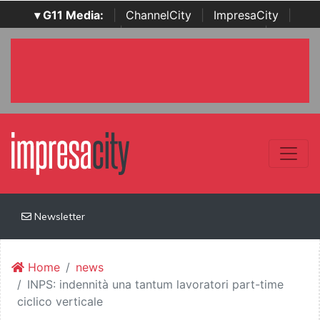
▾ G11 Media:
|
ChannelCity
|
ImpresaCity
|
SecurityOpenLab
|
Italian Channel Awards
|
Italian
Project Awards
|
Italian Security Awards
|
...
Newsletter
Home
news
INPS: indennità una tantum lavoratori part-time
ciclico verticale