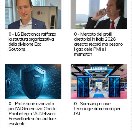
0
-
LG Electronics rafforza
0
-
Mercato dei profili
la struttura organizzativa
direttoriali in Italia 2026:
della divisione Eco
crescita record, ma pesano
Solutions
il gap delle PMI e il
mismatch
0
-
Protezione avanzata
0
-
Samsung: nuove
per l'AI Generativa: Check
tecnologie di memoria per
Point integra l'AI Network
l'AI
Firewall nelle infrastrutture
esistenti