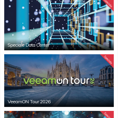
Speciale
Speciale Data Center
Speciale
VeeamON Tour 2026
Speciale