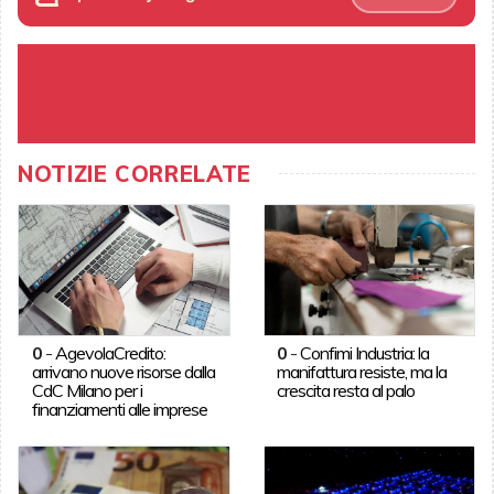
NOTIZIE CORRELATE
0
-
AgevolaCredito:
0
-
Confimi Industria: la
arrivano nuove risorse dalla
manifattura resiste, ma la
CdC Milano per i
crescita resta al palo
finanziamenti alle imprese