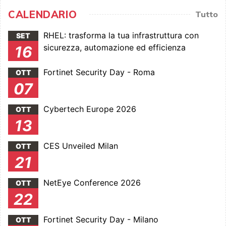
CALENDARIO
Tutto
RHEL: trasforma la tua infrastruttura con
SET
sicurezza, automazione ed efficienza
16
Fortinet Security Day - Roma
OTT
07
Cybertech Europe 2026
OTT
13
CES Unveiled Milan
OTT
21
NetEye Conference 2026
OTT
22
Fortinet Security Day - Milano
OTT