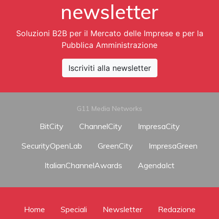
newsletter
Soluzioni B2B per il Mercato delle Imprese e per la
Pubblica Amministrazione
Iscriviti alla newsletter
G11 Media Networks
BitCity
ChannelCity
ImpresaCity
SecurityOpenLab
GreenCity
ImpresaGreen
ItalianChannelAwards
AgendaIct
Home
Speciali
Newsletter
Redazione