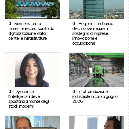
0
-
Siemens: terzo
0
-
Regione Lombardia:
trimestre record, spinto da
dieci nuove misure a
digitalizzazione, data
sostegno di imprese,
center e infrastrutture
innovazione e
occupazione
0
-
Dynatrace,
0
-
Istat: produzione
l'intelligenza deve
industriale in calo a giugno
spostarsi a monte degli
2026
stack moderni