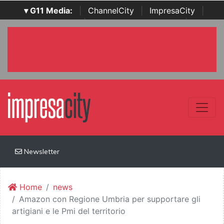
▾ G11 Media:
|
ChannelCity
|
ImpresaCity
|
SecurityOpenLab
|
Italian Channel Awards
|
Italian
Project Awards
|
Italian Security Awards
|
...
Newsletter
Home
news
Amazon con Regione Umbria per supportare gli
artigiani e le Pmi del territorio