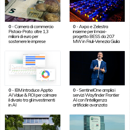
0
-
Camera di commercio
0
-
Axpo e Zelestra
Pistoia-Prato: oltre 1,3
insieme per il maxi-
milioni di euro per
progetto BESS da 207
sostenere le imprese
MW in Friuli-Venezia Giulia
0
-
IBM introduce Apptio
0
-
SentinelOne amplia i
AI Value & ROI per colmare
servizi Wayfinder Frontier
il divario tra gli investimenti
AI con l'intelligenza
in AI
artificiale avanzata