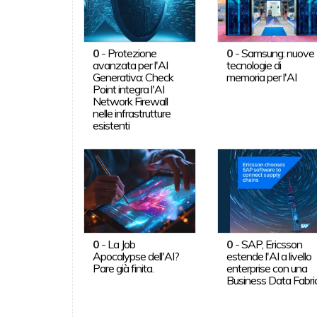
0
-
Protezione
0
-
Samsung: nuove
avanzata per l'AI
tecnologie di
Generativa: Check
memoria per l'AI
Point integra l'AI
Network Firewall
nelle infrastrutture
esistenti
0
-
La Job
0
-
SAP, Ericsson
Apocalypse dell'AI?
estende l'AI a livello
Pare già finita.
enterprise con una
Business Data Fabri