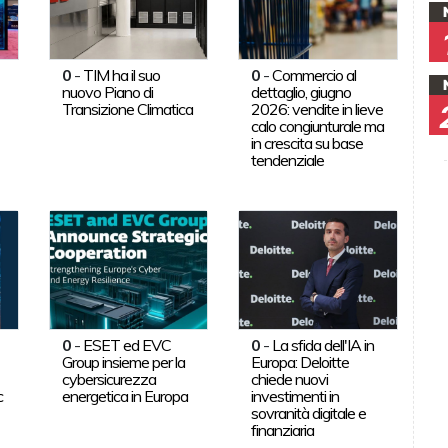
0
-
TIM ha il suo
0
-
Commercio al
nuovo Piano di
dettaglio, giugno
Transizione Climatica
2026: vendite in lieve
calo congiunturale ma
in crescita su base
tendenziale
0
-
ESET ed EVC
0
-
La sfida dell'IA in
Group insieme per la
Europa: Deloitte
cybersicurezza
chiede nuovi
c
energetica in Europa
investimenti in
sovranità digitale e
finanziaria