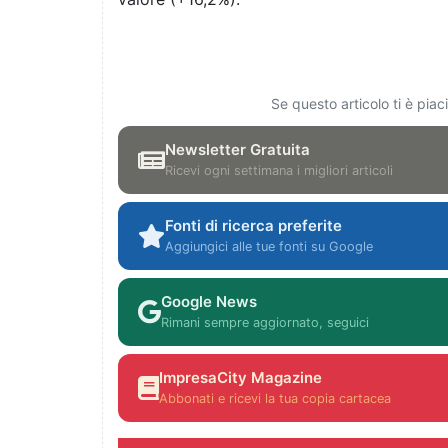
Se questo articolo ti è pia
Newsletter Gratuita
Ricevi ogni settimana i migliori articoli
Fonti di ricerca preferite
Aggiungici alle tue fonti su Google
Google News
Rimani sempre aggiornato, seguici
ImpresaCity Magazine
Abbonati e ricevi la tua copia cartacea