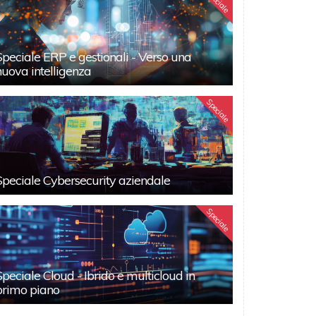
Speciale
Speciale ERP e gestionali - Verso una
nuova intelligenza
Speciale
Speciale Cybersecurity aziendale
Speciale
Speciale Cloud - Ibrido e multicloud in
primo piano