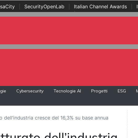
saCity
|
SecurityOpenLab
|
Italian Channel Awards
|
Awards
|
...
gie
Cybersecurity
Tecnologie AI
Progetti
ESG
to dell’industria cresce del 16,3% su base annua
tturato dell’industria