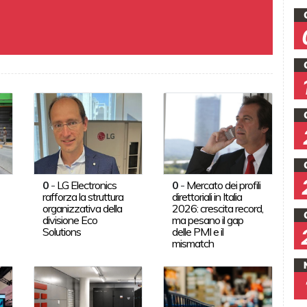
0
-
LG Electronics
0
-
Mercato dei profili
rafforza la struttura
direttoriali in Italia
organizzativa della
2026: crescita record,
divisione Eco
ma pesano il gap
Solutions
delle PMI e il
mismatch