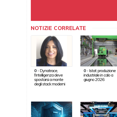
NOTIZIE CORRELATE
0
-
Dynatrace,
0
-
Istat: produzione
l'intelligenza deve
industriale in calo a
spostarsi a monte
giugno 2026
degli stack moderni