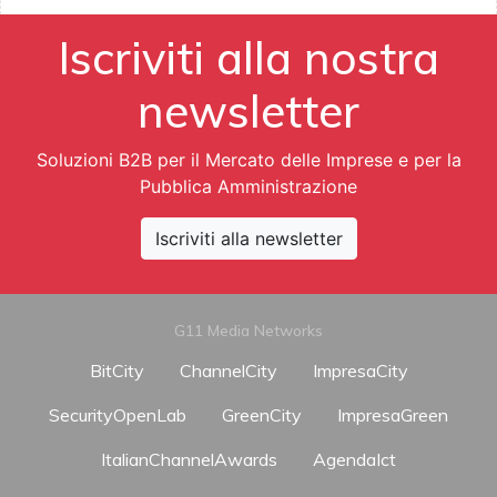
Iscriviti alla nostra
newsletter
Soluzioni B2B per il Mercato delle Imprese e per la
Pubblica Amministrazione
Iscriviti alla newsletter
G11 Media Networks
BitCity
ChannelCity
ImpresaCity
SecurityOpenLab
GreenCity
ImpresaGreen
ItalianChannelAwards
AgendaIct