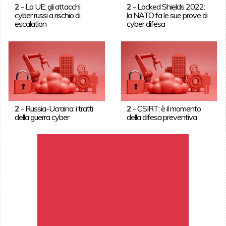
2
-
La UE: gli attacchi
2
-
Locked Shields 2022:
cyber russi a rischio di
la NATO fa le sue prove di
escalation
cyber difesa
2
-
Russia-Ucraina: i tratti
2
-
CSIRT: è il momento
della guerra cyber
della difesa preventiva