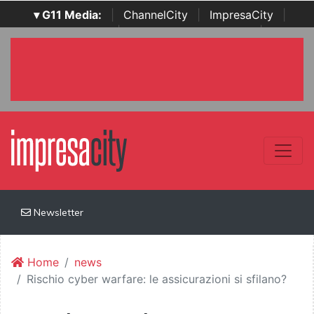
▾ G11 Media:
|
ChannelCity
|
ImpresaCity
|
SecurityOpenLab
|
Italian Channel Awards
|
Italian
Project Awards
|
Italian Security Awards
|
...
Newsletter
Home
news
Rischio cyber warfare: le assicurazioni si sfilano?