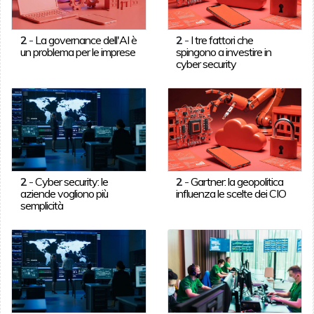
2
-
La governance dell'AI è
2
-
I tre fattori che
un problema per le imprese
spingono a investire in
cyber security
2
-
Cyber security: le
2
-
Gartner: la geopolitica
aziende vogliono più
influenza le scelte dei CIO
semplicità