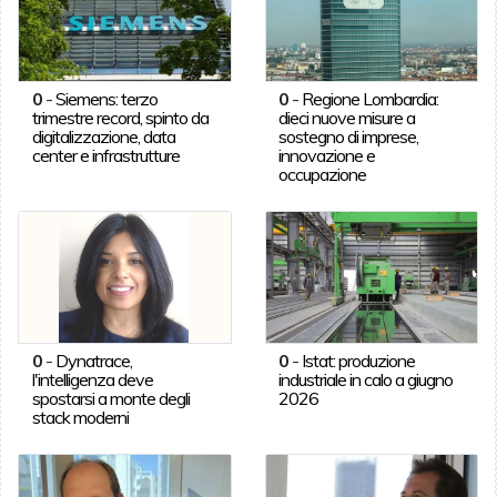
0
-
Siemens: terzo
0
-
Regione Lombardia:
trimestre record, spinto da
dieci nuove misure a
digitalizzazione, data
sostegno di imprese,
center e infrastrutture
innovazione e
occupazione
0
-
Dynatrace,
0
-
Istat: produzione
l'intelligenza deve
industriale in calo a giugno
spostarsi a monte degli
2026
stack moderni