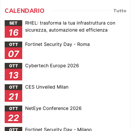
CALENDARIO
Tutto
RHEL: trasforma la tua infrastruttura con
SET
sicurezza, automazione ed efficienza
16
Fortinet Security Day - Roma
OTT
07
Cybertech Europe 2026
OTT
13
CES Unveiled Milan
OTT
21
NetEye Conference 2026
OTT
22
Fortinet Security Day - Milano
OTT