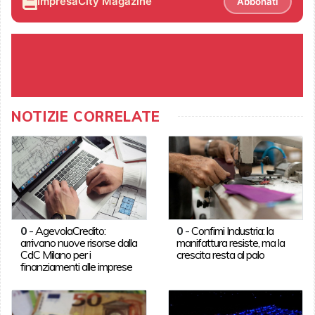
ImpresaCity Magazine
Abbonati
NOTIZIE CORRELATE
0
-
AgevolaCredito:
0
-
Confimi Industria: la
arrivano nuove risorse dalla
manifattura resiste, ma la
CdC Milano per i
crescita resta al palo
finanziamenti alle imprese