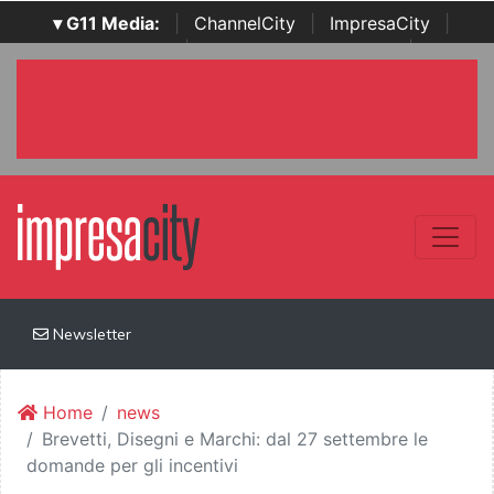
▾ G11 Media:
|
ChannelCity
|
ImpresaCity
|
SecurityOpenLab
|
Italian Channel Awards
|
Italian
Project Awards
|
Italian Security Awards
|
...
Newsletter
Home
news
Brevetti, Disegni e Marchi: dal 27 settembre le
domande per gli incentivi