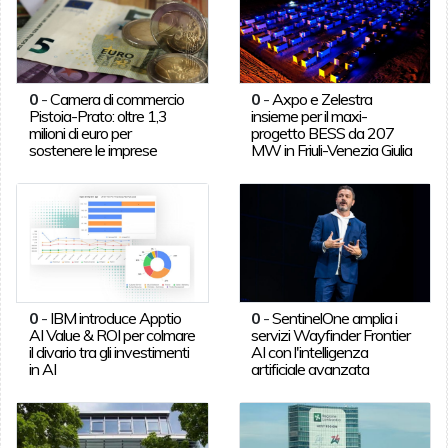
0
-
Camera di commercio
0
-
Axpo e Zelestra
Pistoia-Prato: oltre 1,3
insieme per il maxi-
milioni di euro per
progetto BESS da 207
sostenere le imprese
MW in Friuli-Venezia Giulia
0
-
IBM introduce Apptio
0
-
SentinelOne amplia i
AI Value & ROI per colmare
servizi Wayfinder Frontier
il divario tra gli investimenti
AI con l'intelligenza
in AI
artificiale avanzata