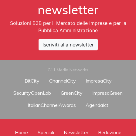
newsletter
Soluzioni B2B per il Mercato delle Imprese e per la
Pubblica Amministrazione
Iscriviti alla newsletter
G11 Media Networks
BitCity
ChannelCity
ImpresaCity
SecurityOpenLab
GreenCity
ImpresaGreen
ItalianChannelAwards
AgendaIct
Home
Speciali
Newsletter
Redazione