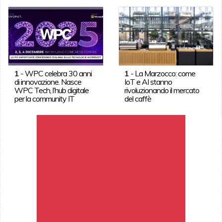
1
-
WPC celebra 30 anni
1
-
La Marzocco: come
di innovazione. Nasce
IoT e AI stanno
WPC Tech, l’hub digitale
rivoluzionando il mercato
per la community IT
del caffè