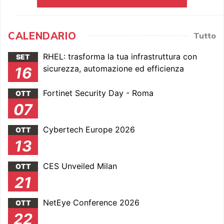
CALENDARIO
Tutto
RHEL: trasforma la tua infrastruttura con
SET
sicurezza, automazione ed efficienza
16
Fortinet Security Day - Roma
OTT
07
Cybertech Europe 2026
OTT
13
CES Unveiled Milan
OTT
21
NetEye Conference 2026
OTT
22