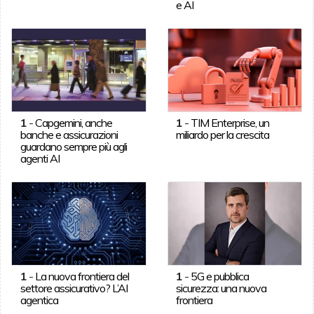
e AI
1
-
Capgemini, anche
1
-
TIM Enterprise, un
banche e assicurazioni
miliardo per la crescita
guardano sempre più agli
agenti AI
1
-
La nuova frontiera del
1
-
5G e pubblica
settore assicurativo? L’AI
sicurezza: una nuova
agentica
frontiera