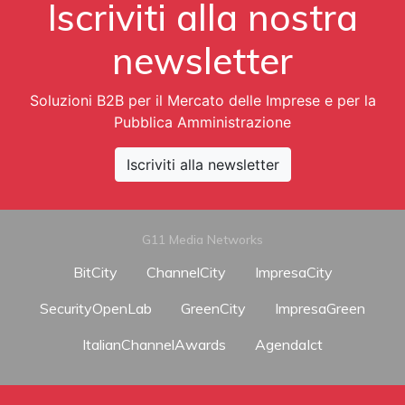
Iscriviti alla nostra
newsletter
Soluzioni B2B per il Mercato delle Imprese e per la
Pubblica Amministrazione
Iscriviti alla newsletter
G11 Media Networks
BitCity
ChannelCity
ImpresaCity
SecurityOpenLab
GreenCity
ImpresaGreen
ItalianChannelAwards
AgendaIct