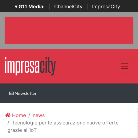
▾ G11 Media:
|
ChannelCity
|
ImpresaCity
|
SecurityOpenLab
|
Italian Channel Awards
|
Italian
Project Awards
|
Italian Security Awards
|
...
Newsletter
Home
news
Tecnologie per le assicurazioni: nuove offerte
grazie all’IoT