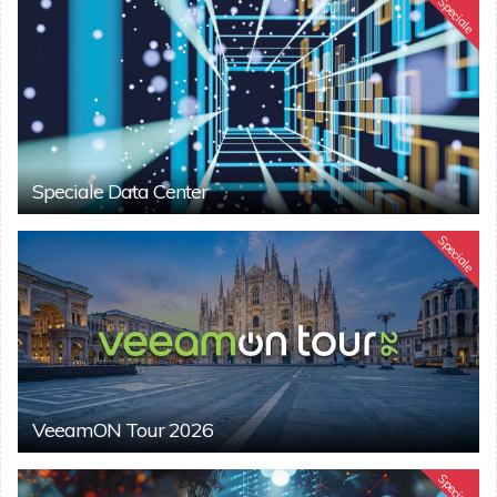
Speciale
Speciale Data Center
Speciale
VeeamON Tour 2026
Speciale