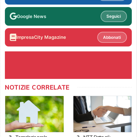
Google News
Seguici
ImpresaCity Magazine
Abbonati
NOTIZIE CORRELATE
3
-
Tecnologie per le
2
-
NTT Data, più