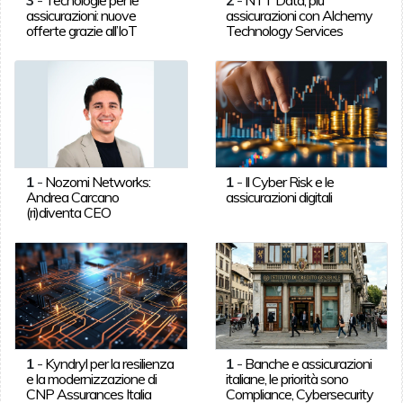
assicurazioni: nuove
assicurazioni con Alchemy
offerte grazie all’IoT
Technology Services
1
-
Nozomi Networks:
1
-
Il Cyber Risk e le
Andrea Carcano
assicurazioni digitali
(ri)diventa CEO
1
-
Kyndryl per la resilienza
1
-
Banche e assicurazioni
e la modernizzazione di
italiane, le priorità sono
CNP Assurances Italia
Compliance, Cybersecurity